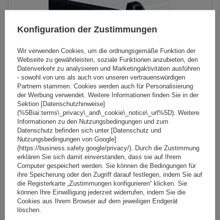
Konfiguration der Zustimmungen
Wir verwenden Cookies, um die ordnungsgemäße Funktion der
Webseite zu gewährleisten, soziale Funktionen anzubieten, den
Datenverkehr zu analysieren und Marketingaktivitäten ausführen
- sowohl von uns als auch von unseren vertrauenswürdigen
Partnern stammen. Cookies werden auch für Personalisierung
der Werbung verwendet. Weitere Informationen finden Sie in der
Sektion [Datenschutzhinweise]
Atlantic G3 63.011 Dachträger für Lieferwagen - 1 Träger
(%5Biai:terms\_privacy\_and\_cookie\_notice\_url%5D). Weitere
Informationen zu den Nutzungsbedingungen und zum
Datenschutz befinden sich unter [Datenschutz und
Nutzungsbedingungen von Google]
67,99 €
(https://business.safety.google/privacy/). Durch die Zustimmung
inkl. MwSt
erklären Sie sich damit einverstanden, dass sie auf Ihrem
Niedrigster Preis in 30 Tagen vor Rabatt:
61,19 €
+11%
Computer gespeichert werden. Sie können die Bedingungen für
inkl. MwSt
Normaler Preis:
599,00 €
-89%
ihre Speicherung oder den Zugriff darauf festlegen, indem Sie auf
Große Menge verfügbar
Wir versenden schon am
11. August
die Registerkarte „Zustimmungen konfigurieren“ klicken. Sie
können Ihre Einwilligung jederzeit widerrufen, indem Sie die
In den
Cookies aus Ihrem Browser auf dem jeweiligen Endgerät
Warenkorb
löschen.