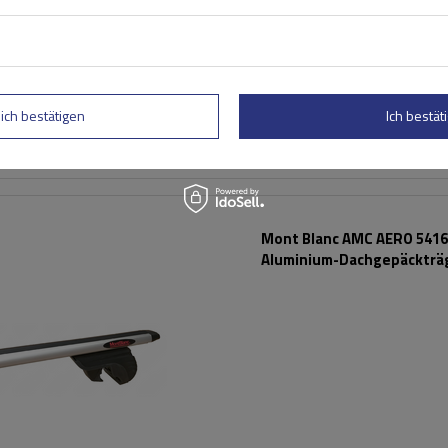
lich bestätigen
Ich bestäti
Mont Blanc AMC AERO 5416
Aluminium-Dachgepäckträ