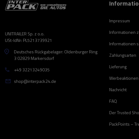
Informati
Impressum
Informationen 
UNITRAILER Sp. z o.o.
USt-IdNr: PL5213739921
Informationen 
Deutsches Rückgabelager: Oldenburger Ring
Zahlungsarten
3 02829 Markersdorf
Lieferung
+49 32213249035
Werbeaktionen
shop@interpack24.de
Nachricht
FAQ
Der Trusted Sh
PackPoints – T