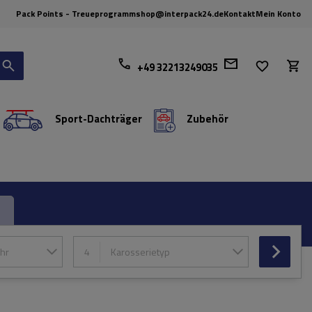
Pack Points - Treueprogramm
shop@interpack24.de
Kontakt
Mein Konto
+49 32213249035
Sport-Dachträger
Zubehör
hr
4
Karosserietyp