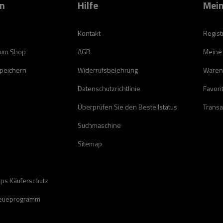
on
Hilfe
Mein
Kontakt
Regist
zum Shop
AGB
Meine
speichern
Widerrufsbelehrung
Waren
Datenschutzrichtlinie
Favori
Überprüfen Sie den Bestellstatus
Transa
Suchmaschine
Sitemap
ops Käuferschutz
reueprogramm