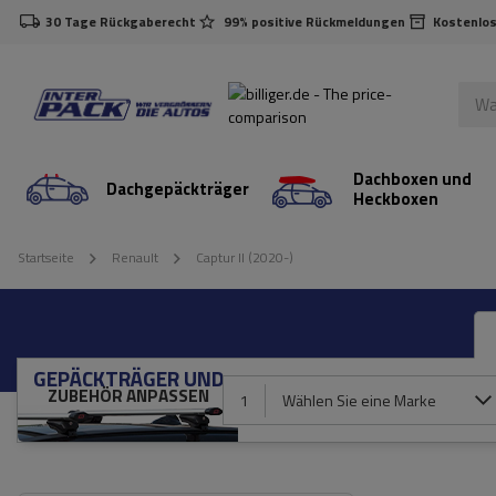
30 Tage Rückgaberecht
99% positive Rückmeldungen
Kostenlos
Dachboxen und
Dachgepäckträger
Heckboxen
Startseite
Renault
Captur II (2020-)
GEPÄCKTRÄGER UND
ZUBEHÖR ANPASSEN
1
Wählen Sie eine Marke