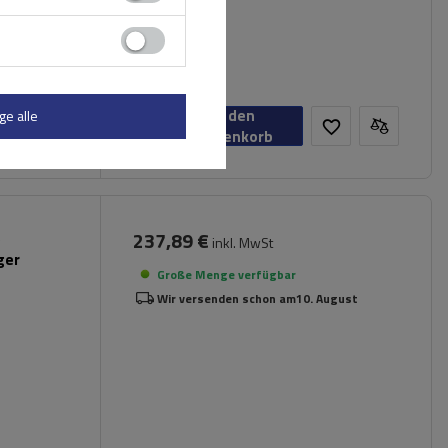
In den
ge alle
Warenkorb
237,89 €
inkl. MwSt
ger
Große Menge verfügbar
Wir versenden schon am
10. August