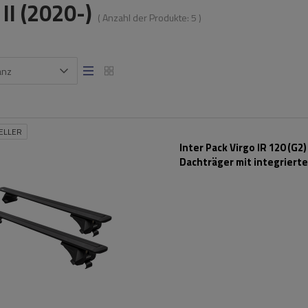
II (2020-)
( Anzahl der Produkte:
5
)
anz
ELLER
Inter Pack Virgo IR 120 (G2)
Dachträger mit integriert
Schienen (schwarz)