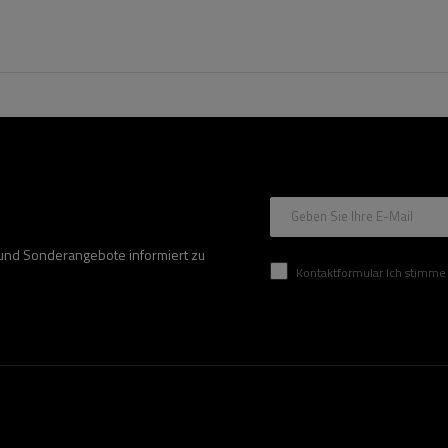
Geben Sie Ihre E-Mail
 und Sonderangebote informiert zu
Kontaktformular Ich stimme der Verarbeitung mei