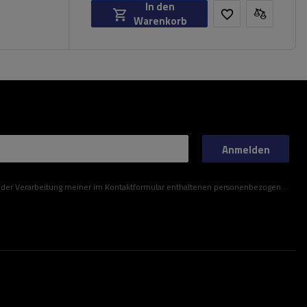
In den
Warenkorb
Anmelden
ner im Kontaktformular enthaltenen personenbezogenen Daten gemäß der Verordnung (EU) des Europäischen Parlaments und des Rates zu.