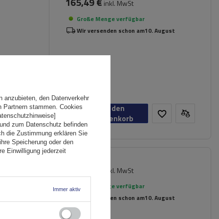
165,49 €
inkl. MwSt
Große Menge verfügbar
Wir versenden schon am
10. August
n anzubieten, den Datenverkehr
In den
en Partnern stammen. Cookies
Datenschutzhinweise]
Warenkorb
 und zum Datenschutz befinden
ch die Zustimmung erklären Sie
ihre Speicherung oder den
e Einwilligung jederzeit
212,49 €
inkl. MwSt
er für
Große Menge verfügbar
Immer aktiv
Wir versenden schon am
10. August