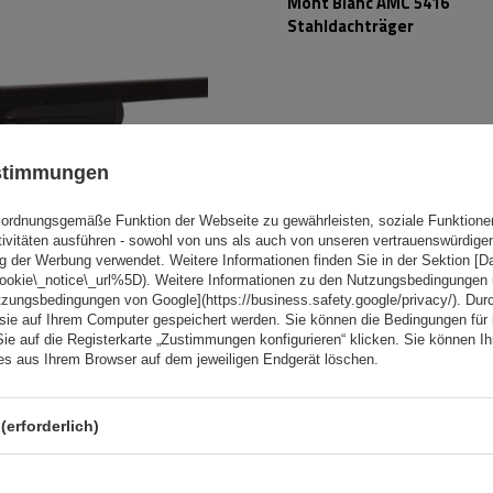
Mont Blanc AMC 5416
Stahldachträger
ustimmungen
ordnungsgemäße Funktion der Webseite zu gewährleisten, soziale Funktione
tivitäten ausführen - sowohl von uns als auch von unseren vertrauenswürdig
g der Werbung verwendet. Weitere Informationen finden Sie in der Sektion [
cookie\_notice\_url%5D). Weitere Informationen zu den Nutzungsbedingungen
tzungsbedingungen von Google](https://business.safety.google/privacy/). Dur
 sie auf Ihrem Computer gespeichert werden. Sie können die Bedingungen für 
Sie auf die Registerkarte „Zustimmungen konfigurieren“ klicken. Sie können Ihr
ies aus Ihrem Browser auf dem jeweiligen Endgerät löschen.
Mont Blanc AMC 5416-A49
Aluminium-Dachgepäckträg
integrierte Schienen
(erforderlich)