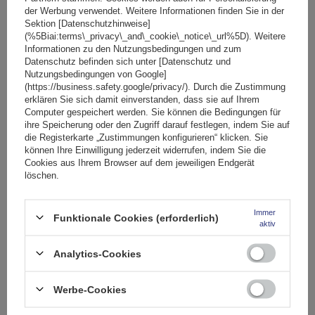
der Werbung verwendet. Weitere Informationen finden Sie in der
Sektion [Datenschutzhinweise]
(%5Biai:terms\_privacy\_and\_cookie\_notice\_url%5D). Weitere
Informationen zu den Nutzungsbedingungen und zum
Datenschutz befinden sich unter [Datenschutz und
Nutzungsbedingungen von Google]
(https://business.safety.google/privacy/). Durch die Zustimmung
erklären Sie sich damit einverstanden, dass sie auf Ihrem
Computer gespeichert werden. Sie können die Bedingungen für
ihre Speicherung oder den Zugriff darauf festlegen, indem Sie auf
die Registerkarte „Zustimmungen konfigurieren“ klicken. Sie
können Ihre Einwilligung jederzeit widerrufen, indem Sie die
Cookies aus Ihrem Browser auf dem jeweiligen Endgerät
löschen.
Immer
Funktionale Cookies (erforderlich)
aktiv
Mont Blanc Pro Rack 205 Dachträger
Analytics-Cookies
Werbe-Cookies
138,29 €
inkl. MwSt