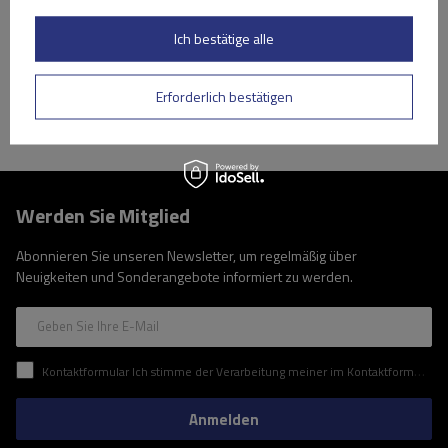
Große Menge verfügbar
Wir versenden schon am
11. August
Ich bestätige alle
In den
Warenkorb
Erforderlich bestätigen
Werden Sie Mitglied
Abonnieren Sie unseren Newsletter, um regelmäßig über
Neuigkeiten und Sonderangebote informiert zu werden.
Geben Sie Ihre E-Mail
Kontaktformular Ich stimme der Verarbeitung meiner im Kontaktformular enthaltenen personenbezogenen Daten gemäß der Verordnung (EU) des Europäischen Parlaments und des Rates zu.
Anmelden