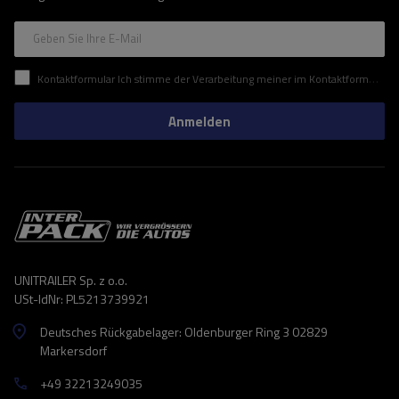
Geben Sie Ihre E-Mail
Kontaktformular Ich stimme der Verarbeitung meiner im Kontaktformular enthaltenen personenbezogenen Daten gemäß der Verordnung (EU) des Europäischen Parlaments und des Rates zu.
Anmelden
UNITRAILER Sp. z o.o.
USt-IdNr: PL5213739921
Deutsches Rückgabelager: Oldenburger Ring 3 02829
Markersdorf
+49 32213249035