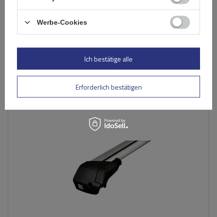
Werbe-Cookies
237,89 €
inkl. MwSt
Große Menge verfügbar
Wir versenden schon am
11. August
Ich bestätige alle
In den
Warenkorb
Erforderlich bestätigen
Material:
aluminium
Maximale Nutzlast:
100 kg
Farbe der Träger:
silber
werkzeuglose Montage
aerodynamischer Aufbau