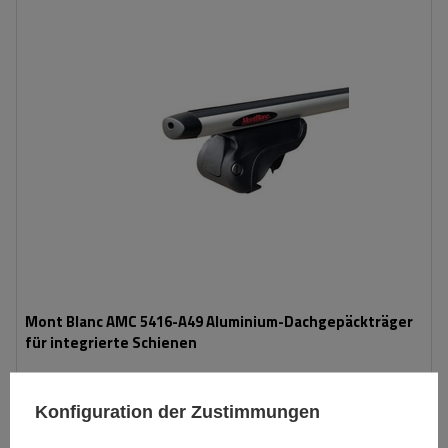
Mont Blanc AMC 5416-A49 Aluminium-Dachgepäckträger
für integrierte Schienen
212,49 €
Konfiguration der Zustimmungen
inkl. MwSt