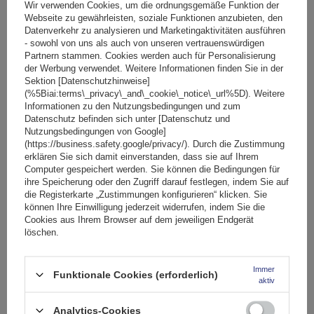
Große Menge verfügbar
Wir versenden schon am
11. August
Wir verwenden Cookies, um die ordnungsgemäße Funktion der
Webseite zu gewährleisten, soziale Funktionen anzubieten, den
In den
Datenverkehr zu analysieren und Marketingaktivitäten ausführen
Warenkorb
- sowohl von uns als auch von unseren vertrauenswürdigen
Partnern stammen. Cookies werden auch für Personalisierung
der Werbung verwendet. Weitere Informationen finden Sie in der
Sektion [Datenschutzhinweise]
(%5Biai:terms\_privacy\_and\_cookie\_notice\_url%5D). Weitere
Informationen zu den Nutzungsbedingungen und zum
Datenschutz befinden sich unter [Datenschutz und
Nutzungsbedingungen von Google]
(https://business.safety.google/privacy/). Durch die Zustimmung
erklären Sie sich damit einverstanden, dass sie auf Ihrem
Computer gespeichert werden. Sie können die Bedingungen für
ihre Speicherung oder den Zugriff darauf festlegen, indem Sie auf
die Registerkarte „Zustimmungen konfigurieren“ klicken. Sie
können Ihre Einwilligung jederzeit widerrufen, indem Sie die
Cookies aus Ihrem Browser auf dem jeweiligen Endgerät
löschen.
Immer
Funktionale Cookies (erforderlich)
aktiv
Mont Blanc AMC AERO 5416 Aluminium-Dachgepäckträger
Analytics-Cookies