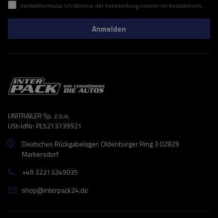
Kontaktformular Ich stimme der Verarbeitung meiner im Kontaktformular enthaltenen personenbezogenen Daten gemäß der Verordnung (EU) des Europäischen Parlaments und des Rates zu.
Anmelden
UNITRAILER Sp. z o.o.
USt-IdNr: PL5213739921
Deutsches Rückgabelager: Oldenburger Ring 3 02829
Markersdorf
+49 32213249035
shop@interpack24.de