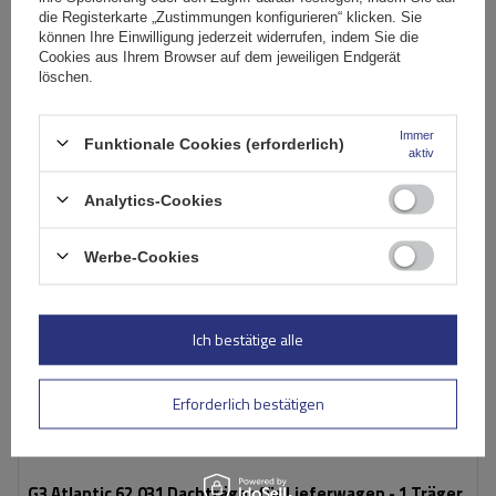
Große Menge verfügbar
Wir versenden schon am
11. August
die Registerkarte „Zustimmungen konfigurieren“ klicken. Sie
können Ihre Einwilligung jederzeit widerrufen, indem Sie die
In den
Cookies aus Ihrem Browser auf dem jeweiligen Endgerät
Warenkorb
löschen.
Immer
Funktionale Cookies (erforderlich)
aktiv
Analytics-Cookies
Werbe-Cookies
Ich bestätige alle
Erforderlich bestätigen
G3 Atlantic 62.031 Dachträger für Lieferwagen - 1 Träger