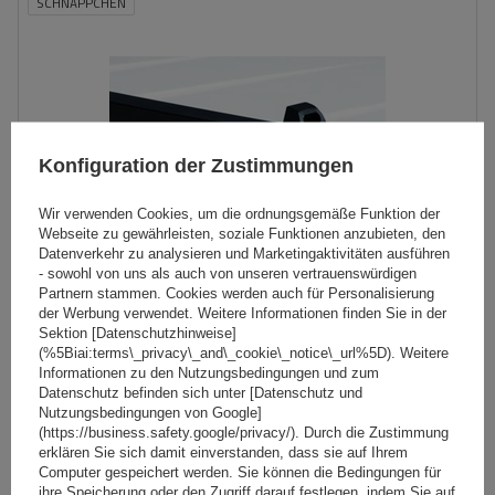
SCHNÄPPCHEN
Konfiguration der Zustimmungen
Wir verwenden Cookies, um die ordnungsgemäße Funktion der
Webseite zu gewährleisten, soziale Funktionen anzubieten, den
Datenverkehr zu analysieren und Marketingaktivitäten ausführen
- sowohl von uns als auch von unseren vertrauenswürdigen
Partnern stammen. Cookies werden auch für Personalisierung
der Werbung verwendet. Weitere Informationen finden Sie in der
Sektion [Datenschutzhinweise]
G3 Atlantic 63.031 Dachträger für Lieferwagen - 1 Träger
(%5Biai:terms\_privacy\_and\_cookie\_notice\_url%5D). Weitere
Informationen zu den Nutzungsbedingungen und zum
Datenschutz befinden sich unter [Datenschutz und
Nutzungsbedingungen von Google]
67,99 €
(https://business.safety.google/privacy/). Durch die Zustimmung
inkl. MwSt
erklären Sie sich damit einverstanden, dass sie auf Ihrem
Niedrigster Preis in 30 Tagen vor Rabatt:
61,19 €
+11%
Computer gespeichert werden. Sie können die Bedingungen für
inkl. MwSt
Normaler Preis:
99,00 €
-31%
ihre Speicherung oder den Zugriff darauf festlegen, indem Sie auf