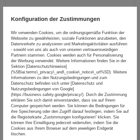
Konfiguration der Zustimmungen
Wir verwenden Cookies, um die ordnungsgemäße Funktion der
Webseite zu gewährleisten, soziale Funktionen anzubieten, den
Datenverkehr zu analysieren und Marketingaktivitäten ausführen
- sowohl von uns als auch von unseren vertrauenswürdigen
Partnern stammen. Cookies werden auch für Personalisierung
der Werbung verwendet. Weitere Informationen finden Sie in der
Sektion [Datenschutzhinweise]
Inter Pack Virgo FP 120 (G2) Dachgepäckträger für
(%5Biai:terms\_privacy\_and\_cookie\_notice\_url%5D). Weitere
Informationen zu den Nutzungsbedingungen und zum
Montagepunkte
Datenschutz befinden sich unter [Datenschutz und
Nutzungsbedingungen von Google]
(https://business.safety.google/privacy/). Durch die Zustimmung
77,30 €
erklären Sie sich damit einverstanden, dass sie auf Ihrem
inkl. MwSt
Computer gespeichert werden. Sie können die Bedingungen für
Niedrigster Preis in 30 Tagen vor Rabatt:
90,99 €
-15%
ihre Speicherung oder den Zugriff darauf festlegen, indem Sie auf
Große Menge verfügbar
Wir versenden schon am
11. August
die Registerkarte „Zustimmungen konfigurieren“ klicken. Sie
können Ihre Einwilligung jederzeit widerrufen, indem Sie die
In den
Cookies aus Ihrem Browser auf dem jeweiligen Endgerät
löschen.
Warenkorb