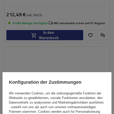
212,49 €
inkl. MwSt
Große Menge verfügbar
Wir versenden schon am
10. August
In den
Warenkorb
Konfiguration der Zustimmungen
Wir verwenden Cookies, um die ordnungsgemäße Funktion der
Webseite zu gewährleisten, soziale Funktionen anzubieten, den
Datenverkehr zu analysieren und Marketingaktivitäten ausführen
- sowohl von uns als auch von unseren vertrauenswürdigen
Partnern stammen. Cookies werden auch für Personalisierung