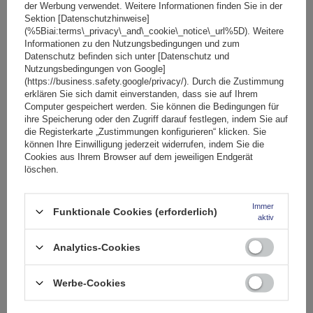
der Werbung verwendet. Weitere Informationen finden Sie in der
Sektion [Datenschutzhinweise]
(%5Biai:terms\_privacy\_and\_cookie\_notice\_url%5D). Weitere
Informationen zu den Nutzungsbedingungen und zum
Mont Blanc AMC 5122 AERO Aluminium-Dachträger
Datenschutz befinden sich unter [Datenschutz und
Nutzungsbedingungen von Google]
(https://business.safety.google/privacy/). Durch die Zustimmung
erklären Sie sich damit einverstanden, dass sie auf Ihrem
211,59 €
inkl. MwSt
Computer gespeichert werden. Sie können die Bedingungen für
ihre Speicherung oder den Zugriff darauf festlegen, indem Sie auf
Große Menge verfügbar
Wir versenden schon am
10. August
die Registerkarte „Zustimmungen konfigurieren“ klicken. Sie
können Ihre Einwilligung jederzeit widerrufen, indem Sie die
In den
Cookies aus Ihrem Browser auf dem jeweiligen Endgerät
Warenkorb
löschen.
Immer
Funktionale Cookies (erforderlich)
aktiv
Analytics-Cookies
Werbe-Cookies