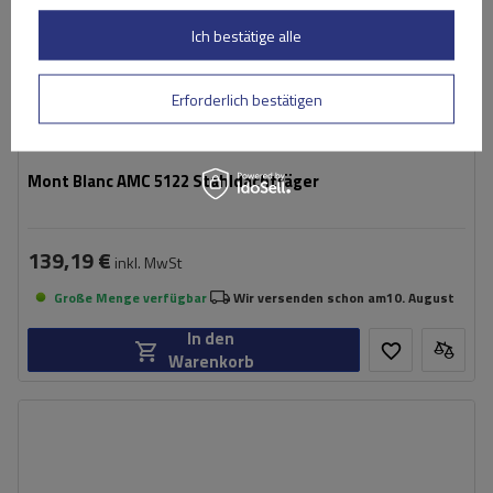
Ich bestätige alle
Erforderlich bestätigen
Mont Blanc AMC 5122 Stahldachträger
139,19 €
inkl. MwSt
Große Menge verfügbar
Wir versenden schon am
10. August
In den
Warenkorb