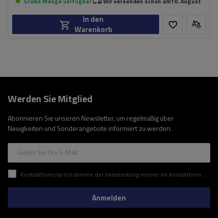
Große Menge verfügbar
Wir versenden schon am
10. August
In den
Warenkorb
Werden Sie Mitglied
Abonnieren Sie unseren Newsletter, um regelmäßig über
Neuigkeiten und Sonderangebote informiert zu werden.
Geben Sie Ihre E-Mail
Kontaktformular Ich stimme der Verarbeitung meiner im Kontaktformular enthaltenen personenbezogenen Daten gemäß der Verordnung (EU) des Europäischen Parlaments und des Rates zu.
Anmelden