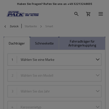
Haben Sie Fragen? Rufen Sie uns an
+49 32213249035
Zurück
Startseite
Smart
Fahrradträger für
Dachträger
Schneekette
Anhängerkupplung
1
Wählen Sie eine Marke
2
Wählen Sie ein Modell
3
Wählen Sie das Jahr
4
Karosserietyp