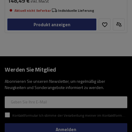
148,49 €
inkl. MwSt
Aktuell nicht lieferbar
Individuelle Lieferung
Produkt anzeigen
Werden Sie Mitglied
Abonnieren Sie unseren Newsletter, um regelmäßig über
Neuigkeiten und Sonderangebote informiert zu werden.
Geben Sie Ihre E-Mail
Kontaktformular Ich stimme der Verarbeitung meiner im Kontaktformular enthaltenen personenbezogenen Daten gemäß der Verordnung (EU) des Europäischen Parlaments und des Rates zu.
Anmelden