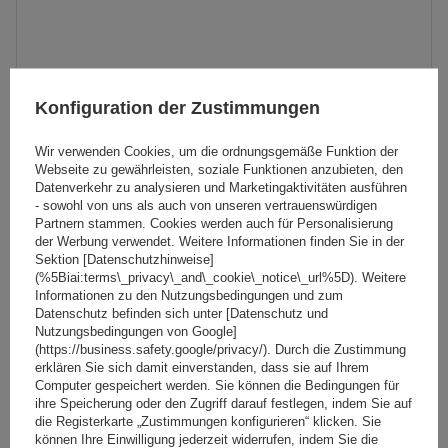
Konfiguration der Zustimmungen
Wir verwenden Cookies, um die ordnungsgemäße Funktion der
Webseite zu gewährleisten, soziale Funktionen anzubieten, den
Datenverkehr zu analysieren und Marketingaktivitäten ausführen
- sowohl von uns als auch von unseren vertrauenswürdigen
Partnern stammen. Cookies werden auch für Personalisierung
der Werbung verwendet. Weitere Informationen finden Sie in der
Sektion [Datenschutzhinweise]
(%5Biai:terms\_privacy\_and\_cookie\_notice\_url%5D). Weitere
G3 Pacific Aero 64.230-68.071 Aluminium-Dachträger
Informationen zu den Nutzungsbedingungen und zum
Datenschutz befinden sich unter [Datenschutz und
Nutzungsbedingungen von Google]
(https://business.safety.google/privacy/). Durch die Zustimmung
203,99 €
inkl. MwSt
erklären Sie sich damit einverstanden, dass sie auf Ihrem
Computer gespeichert werden. Sie können die Bedingungen für
Große Menge verfügbar
Wir versenden schon am
11. August
ihre Speicherung oder den Zugriff darauf festlegen, indem Sie auf
die Registerkarte „Zustimmungen konfigurieren“ klicken. Sie
In den
können Ihre Einwilligung jederzeit widerrufen, indem Sie die