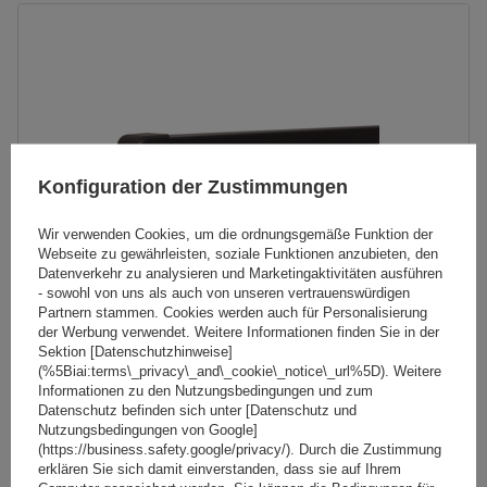
Konfiguration der Zustimmungen
Wir verwenden Cookies, um die ordnungsgemäße Funktion der
Webseite zu gewährleisten, soziale Funktionen anzubieten, den
Datenverkehr zu analysieren und Marketingaktivitäten ausführen
- sowohl von uns als auch von unseren vertrauenswürdigen
Partnern stammen. Cookies werden auch für Personalisierung
der Werbung verwendet. Weitere Informationen finden Sie in der
Sektion [Datenschutzhinweise]
Mont Blanc AMC 5400 Stahldachträger für herkömmliche
(%5Biai:terms\_privacy\_and\_cookie\_notice\_url%5D). Weitere
Informationen zu den Nutzungsbedingungen und zum
Reling
Datenschutz befinden sich unter [Datenschutz und
Nutzungsbedingungen von Google]
(https://business.safety.google/privacy/). Durch die Zustimmung
165,49 €
erklären Sie sich damit einverstanden, dass sie auf Ihrem
inkl. MwSt