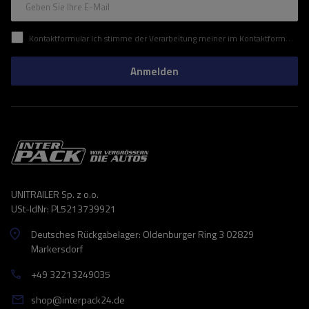
Geben Sie Ihre E-Mail
Kontaktformular Ich stimme der Verarbeitung meiner im Kontaktformular enthaltenen personenbezogenen Daten gemäß der Verordnung (EU) des Europäischen Parlaments und des Rates zu.
Anmelden
UNITRAILER Sp. z o.o.
USt-IdNr: PL5213739921
Deutsches Rückgabelager: Oldenburger Ring 3 02829
Markersdorf
+49 32213249035
shop@interpack24.de