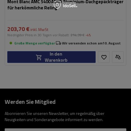
Mont Blanc AMC 5400 AERO Aluminium-Dachgepäckträger
für herkömmliche Reling
203,70 €
inkl. MwSt
Niedrigster Preis in 30 Tagen vor Rabatt:
214,39 €
-4%
Große Menge verfügbar
Wir versenden schon am
10. August
In den
Warenkorb
Werden Sie Mitglied
Abonnieren Sie unseren Newsletter, um regelmäßig über
Neuigkeiten und Sonderangebote informiert zu werden.