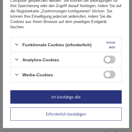
Computer gespeichert werden. Sie können die Bedingungen für
ihre Speicherung oder den Zugriff darauf festlegen, indem Sie auf
Große Menge verfügbar
Wir versenden schon am
10. August
die Registerkarte „Zustimmungen konfigurieren“ klicken. Sie
können Ihre Einwilligung jederzeit widerrufen, indem Sie die
In den
Cookies aus Ihrem Browser auf dem jeweiligen Endgerät
Warenkorb
löschen.
SONDERANGEBOT
Immer
Funktionale Cookies (erforderlich)
aktiv
Analytics-Cookies
Werbe-Cookies
Ich bestätige alle
Erforderlich bestätigen