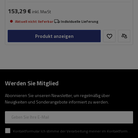
153,29 €
inkl. MwSt
Aktuell nicht lieferbar
Individuelle Lieferung
Produkt anzeigen
Werden Sie Mitglied
Abonnieren Sie unseren Newsletter, um regelmäßig über
Neuigkeiten und Sonderangebote informiert zu werden.
Geben Sie Ihre E-Mail
Kontaktformular Ich stimme der Verarbeitung meiner im Kontaktformular enthaltenen personenbezogenen Daten gemäß der Verordnung (EU) des Europäischen Parlaments und des Rates zu.