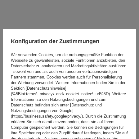
Konfiguration der Zustimmungen
Wir verwenden Cookies, um die ordnungsgemäße Funktion der
Webseite zu gewährleisten, soziale Funktionen anzubieten, den
Datenverkehr zu analysieren und Marketingaktivitäten ausführen
- sowohl von uns als auch von unseren vertrauenswürdigen
Partnern stammen. Cookies werden auch für Personalisierung
der Werbung verwendet. Weitere Informationen finden Sie in der
Sektion [Datenschutzhinweise]
(%5Biai:terms\_privacy\_and\_cookie\_notice\_url%5D). Weitere
G3 Pacific Aero 64.230-68.131 Aluminium-Dachträger
Informationen zu den Nutzungsbedingungen und zum
Datenschutz befinden sich unter [Datenschutz und
Nutzungsbedingungen von Google]
(https://business.safety.google/privacy/). Durch die Zustimmung
208,79 €
erklären Sie sich damit einverstanden, dass sie auf Ihrem
inkl. MwSt
Computer gespeichert werden. Sie können die Bedingungen für
Große Menge verfügbar
Wir versenden schon am
10. August
ihre Speicherung oder den Zugriff darauf festlegen, indem Sie auf
die Registerkarte „Zustimmungen konfigurieren“ klicken. Sie