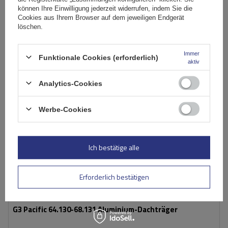
In den
können Ihre Einwilligung jederzeit widerrufen, indem Sie die
Cookies aus Ihrem Browser auf dem jeweiligen Endgerät
Warenkorb
löschen.
AUSVERKAUFT
Immer
Funktionale Cookies (erforderlich)
aktiv
Analytics-Cookies
Werbe-Cookies
Ich bestätige alle
Erforderlich bestätigen
G3 Pacific 64.130-68.131 Aluminium-Dachträger