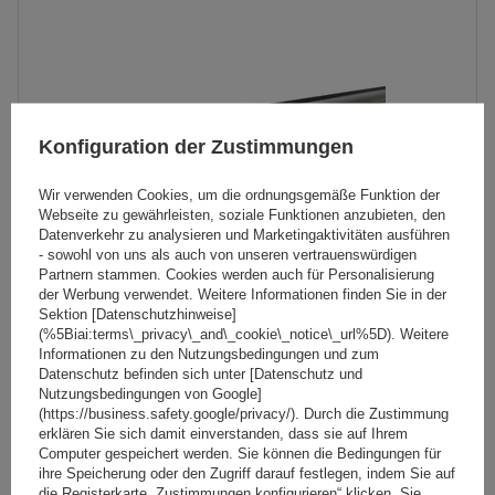
Konfiguration der Zustimmungen
Wir verwenden Cookies, um die ordnungsgemäße Funktion der
Webseite zu gewährleisten, soziale Funktionen anzubieten, den
Datenverkehr zu analysieren und Marketingaktivitäten ausführen
- sowohl von uns als auch von unseren vertrauenswürdigen
Partnern stammen. Cookies werden auch für Personalisierung
der Werbung verwendet. Weitere Informationen finden Sie in der
Sektion [Datenschutzhinweise]
(%5Biai:terms\_privacy\_and\_cookie\_notice\_url%5D). Weitere
Mont Blanc AMC 5002-A46 Aluminium-Dachgepäckträger
Informationen zu den Nutzungsbedingungen und zum
Datenschutz befinden sich unter [Datenschutz und
Nutzungsbedingungen von Google]
(https://business.safety.google/privacy/). Durch die Zustimmung
181,49 €
erklären Sie sich damit einverstanden, dass sie auf Ihrem
inkl. MwSt
Computer gespeichert werden. Sie können die Bedingungen für
Große Menge verfügbar
Wir versenden schon am
11. August
ihre Speicherung oder den Zugriff darauf festlegen, indem Sie auf
die Registerkarte „Zustimmungen konfigurieren“ klicken. Sie