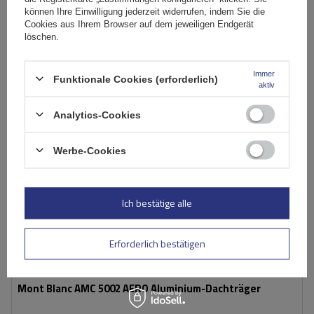
In den
können Ihre Einwilligung jederzeit widerrufen, indem Sie die
Cookies aus Ihrem Browser auf dem jeweiligen Endgerät
Warenkorb
löschen.
Immer
Funktionale Cookies (erforderlich)
aktiv
Analytics-Cookies
Werbe-Cookies
Ich bestätige alle
Erforderlich bestätigen
Mont Blanc AMC 5002 AERO Aluminium-Dachträger