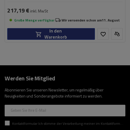
217,19 €
inkl. MwSt
Große Menge verfügbar
Wir versenden schon am
11. August
In den
Warenkorb
Werden Sie Mitglied
Abonnieren Sie unseren Newsletter, um regelmäßig über
Neuigkeiten und Sonderangebote informiert zu werden.
Geben Sie Ihre E-Mail
Kontaktformular Ich stimme der Verarbeitung meiner im Kontaktformular enthaltenen personenbezogenen Daten gemäß der Verordnung (EU) des Europäischen Parlaments und des Rates zu.