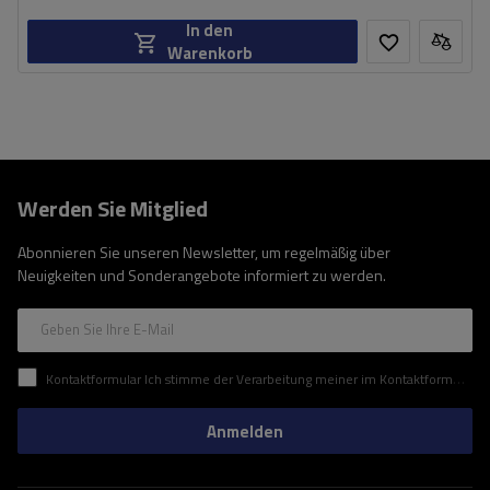
In den
Warenkorb
Werden Sie Mitglied
Abonnieren Sie unseren Newsletter, um regelmäßig über
Neuigkeiten und Sonderangebote informiert zu werden.
Geben Sie Ihre E-Mail
Kontaktformular Ich stimme der Verarbeitung meiner im Kontaktformular enthaltenen personenbezogenen Daten gemäß der Verordnung (EU) des Europäischen Parlaments und des Rates zu.
Anmelden