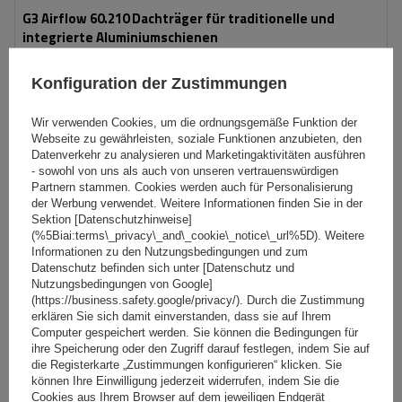
G3 Airflow 60.210 Dachträger für traditionelle und
integrierte Aluminiumschienen
Konfiguration der Zustimmungen
149,99 €
inkl. MwSt
Wir verwenden Cookies, um die ordnungsgemäße Funktion der
Große Menge verfügbar
Wir versenden schon am
11. August
Webseite zu gewährleisten, soziale Funktionen anzubieten, den
Datenverkehr zu analysieren und Marketingaktivitäten ausführen
In den
- sowohl von uns als auch von unseren vertrauenswürdigen
Warenkorb
Partnern stammen. Cookies werden auch für Personalisierung
der Werbung verwendet. Weitere Informationen finden Sie in der
Sektion [Datenschutzhinweise]
(%5Biai:terms\_privacy\_and\_cookie\_notice\_url%5D). Weitere
Informationen zu den Nutzungsbedingungen und zum
Datenschutz befinden sich unter [Datenschutz und
Nutzungsbedingungen von Google]
(https://business.safety.google/privacy/). Durch die Zustimmung
erklären Sie sich damit einverstanden, dass sie auf Ihrem
Computer gespeichert werden. Sie können die Bedingungen für
ihre Speicherung oder den Zugriff darauf festlegen, indem Sie auf
die Registerkarte „Zustimmungen konfigurieren“ klicken. Sie
können Ihre Einwilligung jederzeit widerrufen, indem Sie die
Cookies aus Ihrem Browser auf dem jeweiligen Endgerät