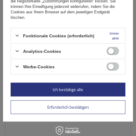
die Registerkarte „Zustimmungen konfigurieren“ klicken. Sie
245,39 €
inkl. MwSt
können Ihre Einwilligung jederzeit widerrufen, indem Sie die
Cookies aus Ihrem Browser auf dem jeweiligen Endgerät
Große Menge verfügbar
Wir versenden schon am
11. August
löschen.
In den
Warenkorb
Immer
Funktionale Cookies (erforderlich)
aktiv
Analytics-Cookies
Werbe-Cookies
Ich bestätige alle
Erforderlich bestätigen