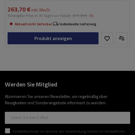
263,70 €
inkl. MwSt
Niedrigster Preis in 30 Tagen vor Rabatt:
277,59 €
-5%
Aktuell nicht lieferbar
Individuelle Lieferung
Produkt anzeigen
Werden Sie Mitglied
Abonnieren Sie unseren Newsletter, um regelmäßig über
Neuigkeiten und Sonderangebote informiert zu werden.
Geben Sie Ihre E-Mail
Kontaktformular Ich stimme der Verarbeitung meiner im Kontaktformular enthaltenen personenbezogenen Daten gemäß der Verordnung (EU) des Europäischen Parlaments und des Rates zu.