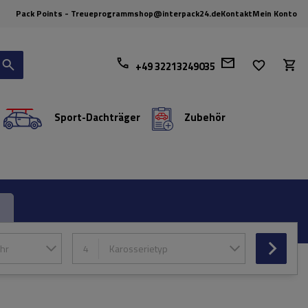
Pack Points - Treueprogramm
shop@interpack24.de
Kontakt
Mein Konto
+49 32213249035
Sport-Dachträger
Zubehör
hr
4
Karosserietyp