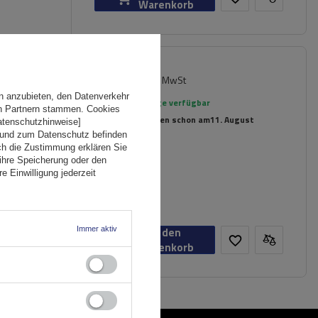
Warenkorb
87,99 €
ger für
inkl. MwSt
n anzubieten, den Datenverkehr
Große Menge verfügbar
en Partnern stammen. Cookies
Wir versenden schon am
11. August
Datenschutzhinweise]
 und zum Datenschutz befinden
ch die Zustimmung erklären Sie
ihre Speicherung oder den
e Einwilligung jederzeit
Immer aktiv
In den
Warenkorb