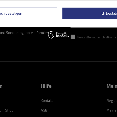
lich bestätigen
Ich bestäti
Geben Sie Ihre E-Mail
 und Sonderangebote informiert zu
Kontaktformular Ich stimme der Verarbeitung mei
on
Hilfe
Mein
Kontakt
Regist
zum Shop
AGB
Meine