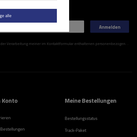
ge alle
Anmelden
ner im Kontaktformular enthaltenen personenbezogenen Daten gemäß der Verordnung (EU) des Europäischen Parlaments und des Rates zu.
 Konto
Meine Bestellungen
rieren
Bestellungsstatus
 Bestellungen
Track-Paket