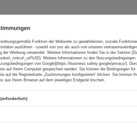
ustimmungen
G3 Atlantic 62.031 Dachträ
Lieferwagen - 1 Träger
ordnungsgemäße Funktion der Webseite zu gewährleisten, soziale Funktione
tivitäten ausführen - sowohl von uns als auch von unseren vertrauenswürdig
g der Werbung verwendet. Weitere Informationen finden Sie in der Sektion [
cookie\_notice\_url%5D). Weitere Informationen zu den Nutzungsbedingungen
tzungsbedingungen von Google](https://business.safety.google/privacy/). Dur
 sie auf Ihrem Computer gespeichert werden. Sie können die Bedingungen für 
Sie auf die Registerkarte „Zustimmungen konfigurieren“ klicken. Sie können Ihr
ies aus Ihrem Browser auf dem jeweiligen Endgerät löschen.
(erforderlich)