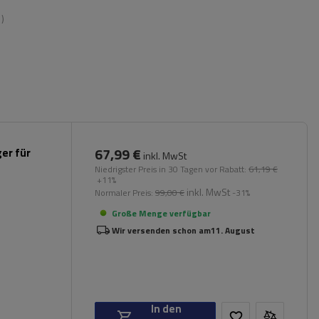
)
67,99 €
ger für
inkl. MwSt
Niedrigster Preis in 30 Tagen vor Rabatt:
61,19 €
+11%
inkl. MwSt
Normaler Preis:
99,00 €
-31%
Große Menge verfügbar
Wir versenden schon am
11. August
In den