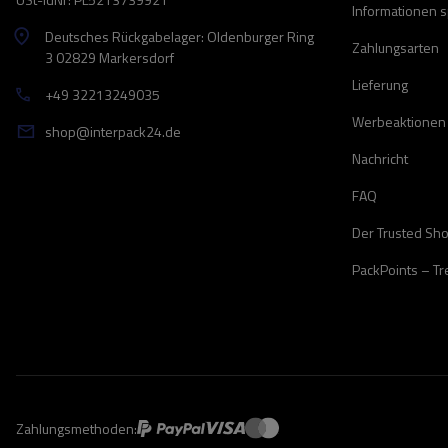
Informationen 
Deutsches Rückgabelager: Oldenburger Ring
Zahlungsarten
3 02829 Markersdorf
Lieferung
+49 32213249035
Werbeaktionen
shop@interpack24.de
Nachricht
FAQ
Der Trusted Sh
PackPoints – T
Zahlungsmethoden: