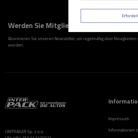
Erforder
Werden Sie Mitglied
Abonnieren Sie unseren Newsletter, um regelmäßig über Neuigkeiten
werden.
Informati
Impressum
Informationen 
UNITRAILER Sp. z o.o.
USt-IdNr: PL5213739921