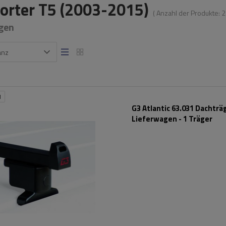
orter T5 (2003-2015)
( Anzahl der Produkte:
2
gen
anz
N
G3 Atlantic 63.031 Dachträ
Lieferwagen - 1 Träger