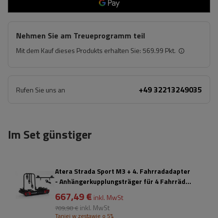
Nehmen Sie am Treueprogramm teil
Mit dem Kauf dieses Produkts erhalten Sie:
569.99 Pkt.
+49 32213249035
Rufen Sie uns an
Im Set günstiger
Atera Strada Sport M3 + 4. Fahrradadapter
- Anhängerkupplungsträger für 4 Fahrräder
(schwarz)
667,49 €
inkl. MwSt
inkl. MwSt
709,98 €
Taniej w zestawie o 5%