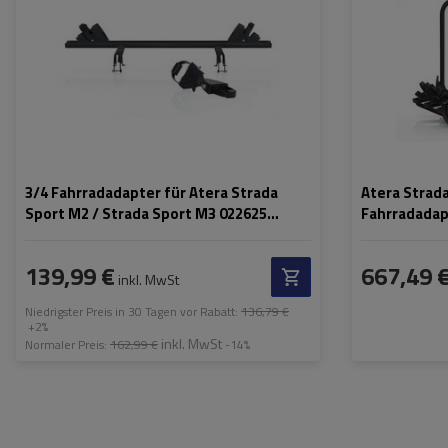
Fahrradschließung:
ja
Maximales
Fahrradgewicht:
Zuladung des
Fahrradträgers:
Max. Radabstand
Abstand zwisch
Fahrrädern:
3/4 Fahrradadapter für Atera Strada
Atera Strada
Sport M2 / Strada Sport M3 022625
Fahrradadap
schwarz
Anhängerkup
Fahrräder (
139,99 €
667,49 
inkl. MwSt
Niedrigster Preis in 30 Tagen vor Rabatt:
136,79 €
+2%
inkl. MwSt
Normaler Preis:
162,99 €
-14%