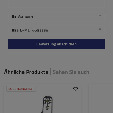
Ihr Vorname
Ihre E-Mail-Adresse
Bewertung abschicken
Ähnliche Produkte
Sehen Sie auch
SONDERANGEBOT
Fassungsvermögen:
3
Fassungsvermög
Fahrräder:
Fahrräder:
Maximales
15 kg
Maximales
Fahrradgewicht:
Fahrradgewicht:
Zuladung des
45 kg
Zuladung des