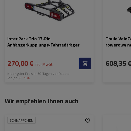
Fahrradträgers:
Fahrradträgers:
Abstand zwischen den
1140 mm
Max. Radabstand
Fahrrädern:
Abstand zwisch
Fahrrädern:
Inter Pack Trio 13-Pin
Thule VeloC
Anhängerkupplungs-Fahrradträger
rowerowy na
270,00 €
608,35 
inkl. MwSt
Niedrigster Preis in 30 Tagen vor Rabatt:
299,99 €
-10%
Wir empfehlen Ihnen auch
SCHNÄPPCHEN
Maximales Gewicht des
17 kg
Fassungsvermög
Fahrrads im Adapter:
Fahrräder: