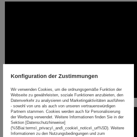
Konfiguration der Zustimmungen
Wir verwenden Cookies, um die ordnungsgemäße Funktion der
Webseite zu gewährleisten, soziale Funktionen anzubieten, den
Datenverkehr zu analysieren und Marketingaktivitäten ausführen
- sowohl von uns als auch von unseren vertrauenswürdigen
Partnern stammen. Cookies werden auch für Personalisierung
der Werbung verwendet. Weitere Informationen finden Sie in der
Sektion [Datenschutzhinweise]
(%5Biai:terms\_privacy\_and\_cookie\_notice\_url%5D). Weitere
Informationen zu den Nutzungsbedingungen und zum