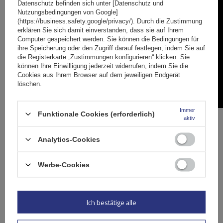
Datenschutz befinden sich unter [Datenschutz und
Nutzungsbedingungen von Google]
(https://business.safety.google/privacy/). Durch die Zustimmung
erklären Sie sich damit einverstanden, dass sie auf Ihrem
Computer gespeichert werden. Sie können die Bedingungen für
ihre Speicherung oder den Zugriff darauf festlegen, indem Sie auf
die Registerkarte „Zustimmungen konfigurieren“ klicken. Sie
können Ihre Einwilligung jederzeit widerrufen, indem Sie die
Cookies aus Ihrem Browser auf dem jeweiligen Endgerät
löschen.
Immer
Funktionale Cookies (erforderlich)
aktiv
Spezifikation
Analytics-Cookies
Das Produkt passt zu Autos
Werbe-Cookies
Lieferung
Ich bestätige alle
Stelle eine Frage