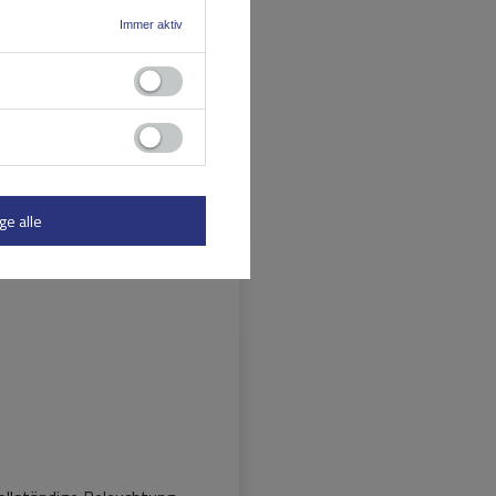
Immer aktiv
 jeder Situation einen
os, selbst wenn Fahrräder
ge alle