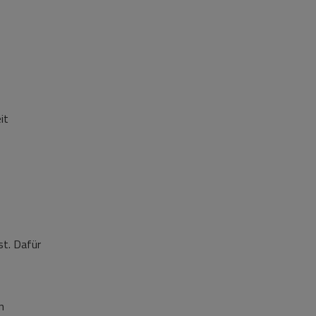
it
st. Dafür
n