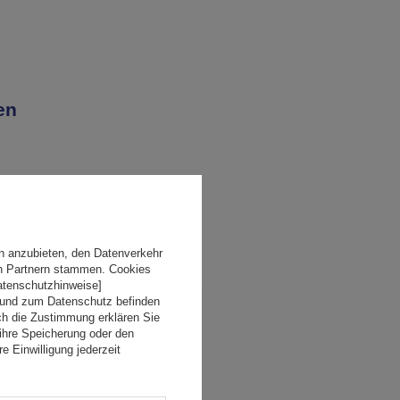
en
n anzubieten, den Datenverkehr
en Partnern stammen. Cookies
Datenschutzhinweise]
 und zum Datenschutz befinden
ch die Zustimmung erklären Sie
ihre Speicherung oder den
e Einwilligung jederzeit