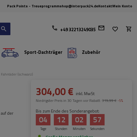
Pack Points - Treueprogramm
shop@interpack24.de
Kontakt
Mein Konto
+49 32213249035
Sport-Dachträger
Zubehör
 Fahrräder (schwarz)
304,00 €
inkl. MwSt
Niedrigster Preis in 30 Tagen vor Rabatt:
319,99 €
-5%
Bis zum Ende des Sonderangebot:
 auf der
04
12
02
55
Tage
Stunden
Minuten
Sekunden
Große Menge verfügbar