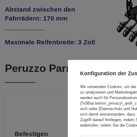
Abstand zwischen den
Fahrrädern: 170 mm
Maximale Reifenbreite: 3 Zoll
Peruzzo Parma 4 – kompak
Konfiguration der Z
Wir verwenden Cookies, um die 
zu analysieren und Marketingak
werden auch für Personalisierun
(%5Biai:terms\_privacy\_and\_
sich unter [Datenschutz und Nu
sich damit einverstanden, dass
Zugriff darauf festlegen, indem 
widerrufen, indem Sie die Cook
Befestigen