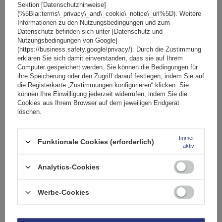
Sektion [Datenschutzhinweise]
Transport von e Bikes: Besonderheiten bei
(%5Biai:terms\_privacy\_and\_cookie\_notice\_url%5D). Weitere
Gewicht und Tempo
Informationen zu den Nutzungsbedingungen und zum
Datenschutz befinden sich unter [Datenschutz und
Nutzungsbedingungen von Google]
(https://business.safety.google/privacy/). Durch die Zustimmung
erklären Sie sich damit einverstanden, dass sie auf Ihrem
Computer gespeichert werden. Sie können die Bedingungen für
ihre Speicherung oder den Zugriff darauf festlegen, indem Sie auf
die Registerkarte „Zustimmungen konfigurieren“ klicken. Sie
können Ihre Einwilligung jederzeit widerrufen, indem Sie die
Cookies aus Ihrem Browser auf dem jeweiligen Endgerät
löschen.
Immer
Funktionale Cookies (erforderlich)
aktiv
Analytics-Cookies
Wenn Sie e Bikes transportieren, müssen Sie andere Sachen
Werbe-Cookies
beachten als bei herkömmlichen Rädern. Das hohe Gewicht der
Batterien und Motoren belastet den Träger und das Heck des Autos
stärker. Ein spezialisierter Anhängerkupplungs-Fahrradträger wie