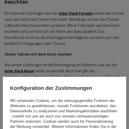
beachten
Ein Fahrrad Dachträger wie der
Inter Pack Forvelo
bietet den Vorteil,
dass die Sicht nach hinten frei bleibt. Allerdings ist hier das Thema
Luftwiderstand besonders präsent. Wenn Fahrräder auf dem Dach
montiert sind, erhöht sich die Höhe des Auto deutlich. Das
beeinflusst nicht nur die Höchstgeschwindigkeit, sondern auch die
Einfahrt in Tiefgaragen oder Tunnel.
Sicher fahren mit dem Dach-System
Bei einem Dachträger ist die Befestigung am Rahmen, wie sie der
Inter Pack Rosa
bietet, essenziell. Auch hier gilt: Die
Höchstgeschwindigkeit mit Fahrradträger sollte bei etwa 120 km/h
bis 130 km/h liegen. Ein höheres Tempo führt oft zu unangenehmen
Konfiguration der Zustimmungen
Pfeifgeräuschen und einem instabilen Fahrverhalten. Im Vergleich
zum Heckträger ist der Verbrauch beim Transport auf dem Dach meist
höher.
Wir verwenden Cookies, um die ordnungsgemäße Funktion der
Webseite zu gewährleisten, soziale Funktionen anzubieten, den
Datenverkehr zu analysieren und Marketingaktivitäten ausführen
- sowohl von uns als auch von unseren vertrauenswürdigen
Partnern stammen. Cookies werden auch für Personalisierung
der Werbung verwendet. Weitere Informationen finden Sie in der