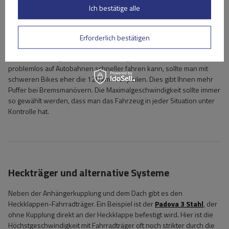
Ich bestätige alle
der Inter Pack Spider 2E PRO ist hier die richtige Option, da er für die
Lasten von e Bikes ausgelegt ist.
Erforderlich bestätigen
120 km/h oder 130 km/h – Was ist sicherer?
Die Antwort hängt oft von der Beladung ab. Während man ohne Last
problemlos auf Autobahnen schneller fahren kann, sollte man mit
schweren Bikes eher die 120 km/h anpeilen. Dies gibt Ihnen mehr
Puffer bei Bremsmanövern. Die Maximalgeschwindigkeit sollte immer
so gewählt werden, dass man das Fahrzeug in jeder Situation unter
Kontrolle hat.
Heckträger und alternative Systeme
Neben der Anhängerkupplung und dem Dach gibt es den
Heckklappen-Fahrradträger. Ein Beispiel ist der
Padova 3 Stahl
, der
ohne Kupplung direkt an der Heckklappe befestigt wird. Hier ist die
Höchstgeschwindigkeit mit Fahrradträger oft noch strikter durch die