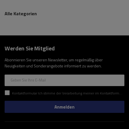
Alle Kategorien
Werden Sie Mitglied
Abonnieren Sie unseren Newsletter, um regelmäßig über
Neuigkeiten und Sonderangebote informiert zu werden.
Geben Sie Ihre E-Mail
Kontaktformular Ich stimme der Verarbeitung meiner im Kontaktformular enthaltenen personenbezogenen Daten gemäß der Verordnung (EU) des Europäischen Parlaments und des Rates zu.
Anmelden