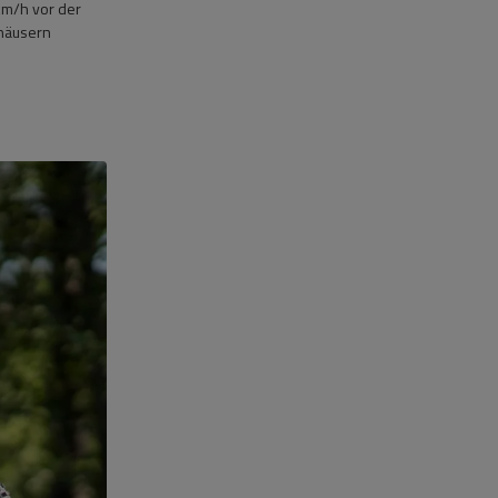
km/h vor der
khäusern