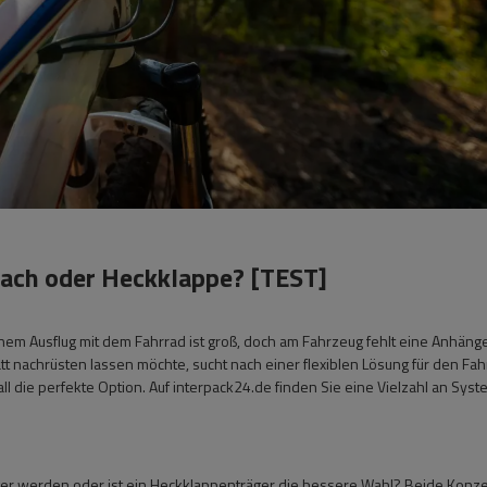
ach oder Heckklappe? [TEST]
nem Ausflug mit dem Fahrrad ist groß, doch am Fahrzeug fehlt eine Anhäng
tt nachrüsten lassen möchte, sucht nach einer flexiblen Lösung für den Fah
l die perfekte Option. Auf interpack24.de finden Sie eine Vielzahl an Sys
räger werden oder ist ein Heckklappenträger die bessere Wahl? Beide Konz