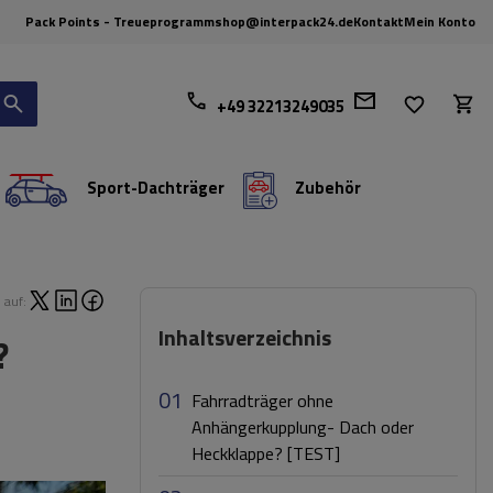
Pack Points - Treueprogramm
shop@interpack24.de
Kontakt
Mein Konto
+49 32213249035
Sport-Dachträger
Zubehör
 auf:
Inhaltsverzeichnis
?
01
Fahrradträger ohne
Anhängerkupplung- Dach oder
Heckklappe? [TEST]