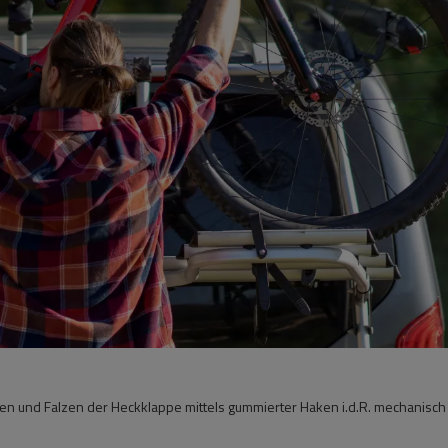
en und Falzen der Heckklappe mittels gummierter Haken i.d.R. mechanisch