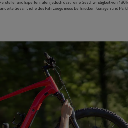
 Hersteller und Experten raten jedoch dazu, eine Geschwindigkeit von 130 
 veränderte Gesamthöhe des Fahrzeugs muss bei Brücken, Garagen und Par