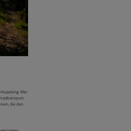
erkupplung. Wer
rradtransport.
temen, die den
epte bieten