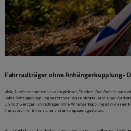
Fahrradträger ohne Anhängerkupplung- D
Viele Autofahrer stehen vor dem gleichen Problem: Der Wunsch nach ei
keine Anhängerkupplung besitzt oder diese nicht teuer in einer Werksta
Ein hochwertiger Fahrradträger ohne Anhängerkupplung ist in diesem Fal
Transport Ihrer Bikes sicher und unkompliziert gestalten.
Beim Kauf stellt sich jedoch die fundamentale Frage: Soll es ein Dacht