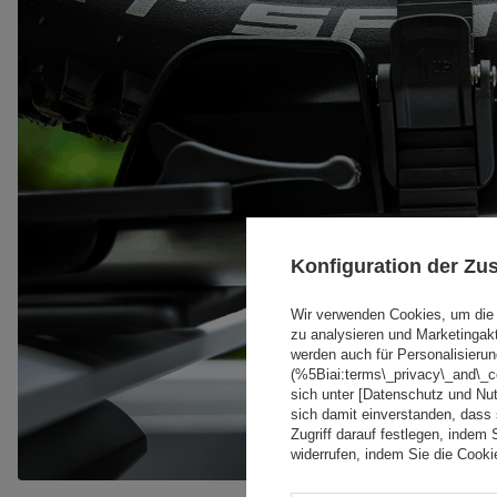
Konfiguration der Z
Wir verwenden Cookies, um die 
zu analysieren und Marketingak
werden auch für Personalisierun
(%5Biai:terms\_privacy\_and\_
sich unter [Datenschutz und Nu
sich damit einverstanden, dass
Zugriff darauf festlegen, indem 
widerrufen, indem Sie die Cook