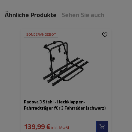
Ähnliche Produkte
Sehen Sie auch
SONDERANGEBOT
Fassungsvermögen:
3
Fahrräder:
Nutzlast der Haltebügel:
45 kg
Padova 3 Stahl - Heckklappen-
Fahrradträger für 3 Fahrräder (schwarz)
139,99 €
inkl. MwSt