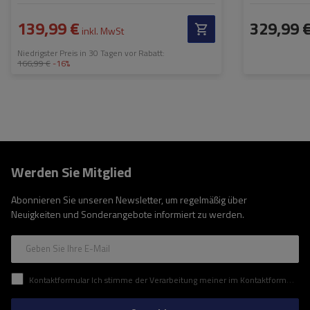
139,99 €
329,99 
inkl. MwSt
Niedrigster Preis in 30 Tagen vor Rabatt:
166,99 €
-16%
Werden Sie Mitglied
Abonnieren Sie unseren Newsletter, um regelmäßig über
Neuigkeiten und Sonderangebote informiert zu werden.
Geben Sie Ihre E-Mail
Kontaktformular Ich stimme der Verarbeitung meiner im Kontaktformular enthaltenen personenbezogenen Daten gemäß der Verordnung (EU) des Europäischen Parlaments und des Rates zu.