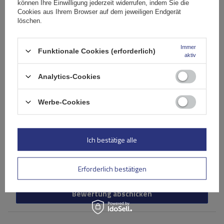
können Ihre Einwilligung jederzeit widerrufen, indem Sie die
Cookies aus Ihrem Browser auf dem jeweiligen Endgerät
Inhalt Ihrer Bewertung
löschen.
Immer
Funktionale Cookies (erforderlich)
aktiv
Analytics-Cookies
Ihr Produktfoto hinzufügen:
Werbe-Cookies
Ihr Vorname
Ich bestätige alle
Ihre E-Mail-Adresse
Erforderlich bestätigen
Bewertung abschicken