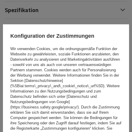
Spezifikation
Das Produkt passt zu Autos
Konfiguration der Zustimmungen
Lieferung
Wir verwenden Cookies, um die ordnungsgemäße Funktion der
Webseite zu gewährleisten, soziale Funktionen anzubieten, den
Datenverkehr zu analysieren und Marketingaktivitäten ausführen
Stelle eine Frage
- sowohl von uns als auch von unseren vertrauenswürdigen
Partnern stammen. Cookies werden auch für Personalisierung
der Werbung verwendet. Weitere Informationen finden Sie in der
(0)
Bewertungen
Sektion [Datenschutzhinweise]
(%5Biai:terms\_privacy\_and\_cookie\_notice\_url%5D). Weitere
Informationen zu den Nutzungsbedingungen und zum
Datenschutz befinden sich unter [Datenschutz und
Ihre Bewertung schreiben
Nutzungsbedingungen von Google]
(https://business.safety.google/privacy/). Durch die Zustimmung
erklären Sie sich damit einverstanden, dass sie auf Ihrem
Ihre Note:
Computer gespeichert werden. Sie können die Bedingungen für
5/5
ihre Speicherung oder den Zugriff darauf festlegen, indem Sie auf
die Registerkarte „Zustimmungen konfigurieren“ klicken. Sie