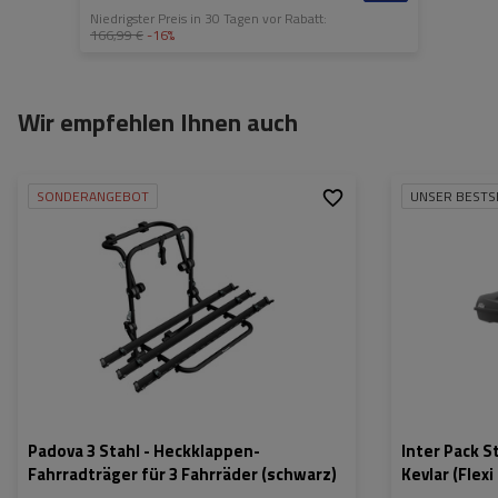
Niedrigster Preis in 30 Tagen vor Rabatt:
166,99 €
-16%
Wir empfehlen Ihnen auch
SONDERANGEBOT
UNSER BESTS
Fassungsvermögen:
3
Fassungsvermög
Fahrräder:
Länge:
Nutzlast der Haltebügel:
45 kg
max. Zuladung:
Öffnung:
Farbe:
Padova 3 Stahl - Heckklappen-
Inter Pack S
Fahrradträger für 3 Fahrräder (schwarz)
Kevlar (Flexi