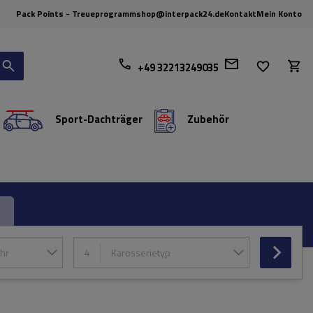
Pack Points - Treueprogramm
shop@interpack24.de
Kontakt
Mein Konto
+49 32213249035
Sport-Dachträger
Zubehör
hr
4
Karosserietyp