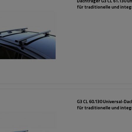
Dachträger G3 CL 61.130 un
für traditionelle und integ
Stahlreling
G3 CL 60.130 Universal-Da
für traditionelle und integ
Aluminiumschienen