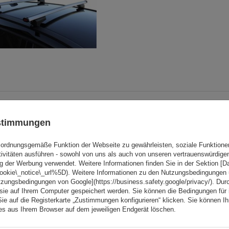
G3 Airflow 60.230 Dachträg
ustimmungen
traditionelle und integrie
Aluminiumschienen
ordnungsgemäße Funktion der Webseite zu gewährleisten, soziale Funktione
tivitäten ausführen - sowohl von uns als auch von unseren vertrauenswürdig
g der Werbung verwendet. Weitere Informationen finden Sie in der Sektion [
cookie\_notice\_url%5D). Weitere Informationen zu den Nutzungsbedingungen
tzungsbedingungen von Google](https://business.safety.google/privacy/). Dur
 sie auf Ihrem Computer gespeichert werden. Sie können die Bedingungen für 
Sie auf die Registerkarte „Zustimmungen konfigurieren“ klicken. Sie können Ihr
ies aus Ihrem Browser auf dem jeweiligen Endgerät löschen.