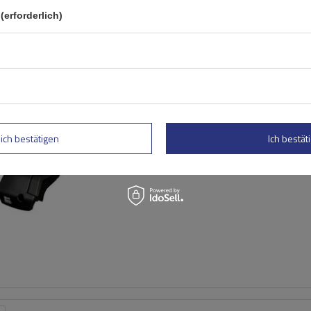
(erforderlich)
Mont Blanc Xplore
Dachträgerstangen 6606 +
7505
lich bestätigen
Ich bestäti