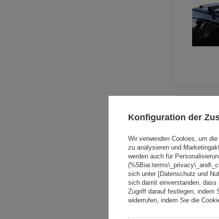
Konfiguration der Z
Wir verwenden Cookies, um die 
zu analysieren und Marketingak
werden auch für Personalisierun
(%5Biai:terms\_privacy\_and\_
sich unter [Datenschutz und Nu
sich damit einverstanden, dass
Zugriff darauf festlegen, indem 
widerrufen, indem Sie die Cook