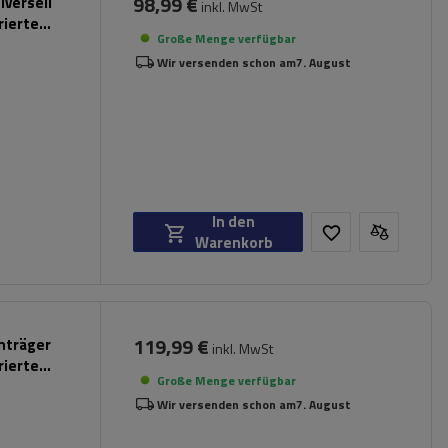
98,99 €
iversell
inkl. MwSt
rierte
Große Menge verfügbar
Wir versenden schon am
7. August
In den
Warenkorb
119,99 €
chträger
inkl. MwSt
rierte
Große Menge verfügbar
Wir versenden schon am
7. August