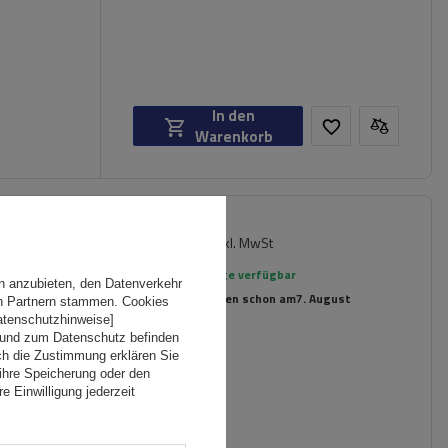
In den
Warenkorb
154,99 €
er für
inkl. MwSt
rte
Große Menge verfügbar
n anzubieten, den Datenverkehr
Wir versenden schon am
7. August
en Partnern stammen. Cookies
Datenschutzhinweise]
 und zum Datenschutz befinden
ch die Zustimmung erklären Sie
ihre Speicherung oder den
e Einwilligung jederzeit