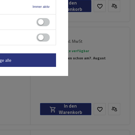
In den
Immer aktiv
Warenkorb
329,09 €
inkl. MwSt
 Füße
Große Menge verfügbar
Wir versenden schon am
7. August
ge alle
In den
Warenkorb