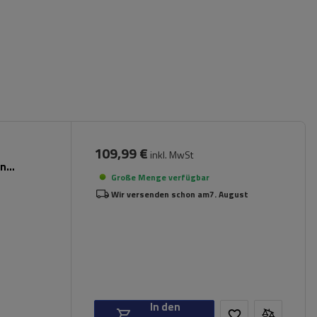
109,99 €
inkl. MwSt
en
Große Menge verfügbar
Wir versenden schon am
7. August
In den