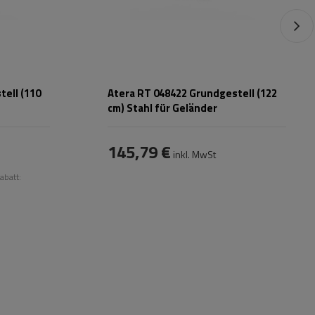
ell (110
Atera RT 048422 Grundgestell (122
cm) Stahl für Geländer
145,79 €
inkl. MwSt
abatt: