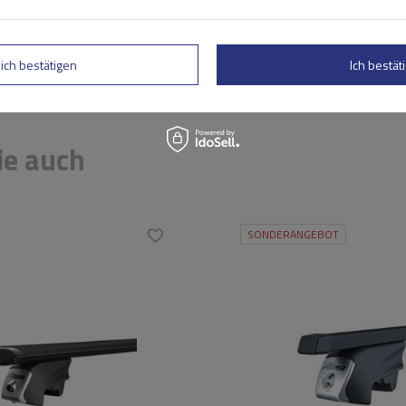
rtung abschicken
lich bestätigen
Ich bestäti
ie auch
SONDERANGEBOT