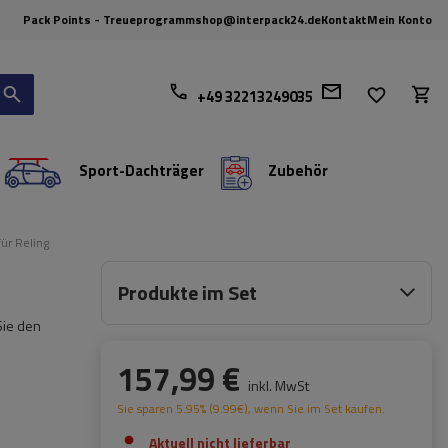
Pack Points - Treueprogramm
shop@interpack24.de
Kontakt
Mein Konto
+49 32213249035
Sport-Dachträger
Zubehör
ür Reling
Produkte im Set
Sie den
157,99 €
inkl. MwSt
Sie sparen
5.95%
(
9.99
€
), wenn Sie im Set kaufen.
Aktuell nicht lieferbar