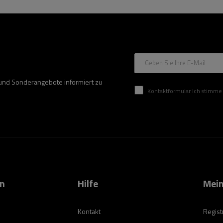
Geben Sie Ihre E-Mail
 und Sonderangebote informiert zu
Kontaktformular Ich stimme der Verarbeitung mei
on
Hilfe
Mein
Kontakt
Regist