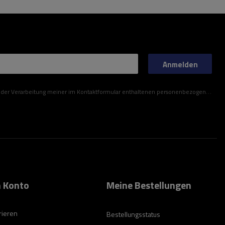
Anmelden
ner im Kontaktformular enthaltenen personenbezogenen Daten gemäß der Verordnung (EU) des Europäischen Parlaments und des Rates zu.
 Konto
Meine Bestellungen
rieren
Bestellungsstatus