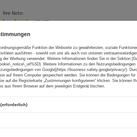
Ihre Note:
5/5
ustimmungen
ordnungsgemäße Funktion der Webseite zu gewährleisten, soziale Funktione
tivitäten ausführen - sowohl von uns als auch von unseren vertrauenswürdig
g der Werbung verwendet. Weitere Informationen finden Sie in der Sektion [
cookie\_notice\_url%5D). Weitere Informationen zu den Nutzungsbedingungen
tzungsbedingungen von Google](https://business.safety.google/privacy/). Dur
 sie auf Ihrem Computer gespeichert werden. Sie können die Bedingungen für 
Sie auf die Registerkarte „Zustimmungen konfigurieren“ klicken. Sie können Ihr
ies aus Ihrem Browser auf dem jeweiligen Endgerät löschen.
(erforderlich)