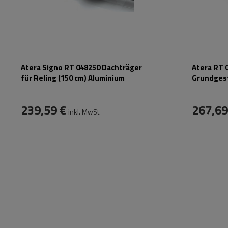
Atera Signo RT 048250 Dachträger
Atera RT 
für Reling (150 cm) Aluminium
Grundgest
Reling
239,59 €
267,69
inkl. MwSt