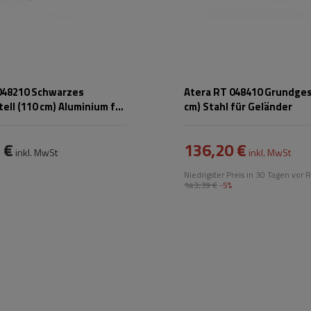
048210 Schwarzes
Atera RT 048410 Grundgest
ell (110 cm) Aluminium für
cm) Stahl für Geländer
 €
136,20 €
inkl. MwSt
inkl. MwSt
Niedrigster Preis in 30 Tagen vor R
143,39 €
-5%