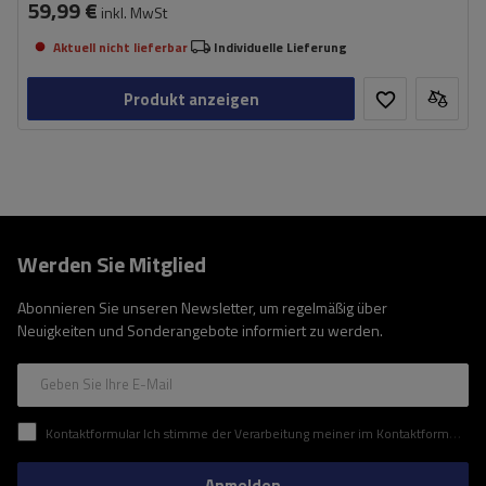
59,99 €
inkl. MwSt
Aktuell nicht lieferbar
Individuelle Lieferung
Produkt anzeigen
Werden Sie Mitglied
Abonnieren Sie unseren Newsletter, um regelmäßig über
Neuigkeiten und Sonderangebote informiert zu werden.
Geben Sie Ihre E-Mail
Kontaktformular Ich stimme der Verarbeitung meiner im Kontaktformular enthaltenen personenbezogenen Daten gemäß der Verordnung (EU) des Europäischen Parlaments und des Rates zu.
Anmelden