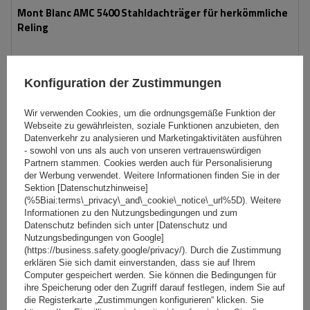
Mont Blanc AMC 5400 Stahldachträger für herkömmliche
Reling
188,99 €
inkl. MwSt
Konfiguration der Zustimmungen
Niedrigster Preis in 30 Tagen vor Rabatt:
179,54 €
+5%
inkl. MwSt
Normaler Preis:
690,00 €
-73%
Wir verwenden Cookies, um die ordnungsgemäße Funktion der
Große Menge verfügbar
Wir versenden schon am
10. August
Webseite zu gewährleisten, soziale Funktionen anzubieten, den
Datenverkehr zu analysieren und Marketingaktivitäten ausführen
In den
- sowohl von uns als auch von unseren vertrauenswürdigen
Warenkorb
Partnern stammen. Cookies werden auch für Personalisierung
der Werbung verwendet. Weitere Informationen finden Sie in der
Sektion [Datenschutzhinweise]
(%5Biai:terms\_privacy\_and\_cookie\_notice\_url%5D). Weitere
Informationen zu den Nutzungsbedingungen und zum
Datenschutz befinden sich unter [Datenschutz und
Nutzungsbedingungen von Google]
(https://business.safety.google/privacy/). Durch die Zustimmung
erklären Sie sich damit einverstanden, dass sie auf Ihrem
Computer gespeichert werden. Sie können die Bedingungen für
ihre Speicherung oder den Zugriff darauf festlegen, indem Sie auf
die Registerkarte „Zustimmungen konfigurieren“ klicken. Sie