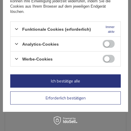
können Ihre Einwilligung jederzeit widerrufen, indem Sie die
Cookies aus Ihrem Browser auf dem jeweiligen Endgerät
löschen.
Immer
Funktionale Cookies (erforderlich)
aktiv
Analytics-Cookies
Mont Blanc Pro Rack 311 Dachträger Fiat Doblo II 2010-
Opel Combo D 2012-
Werbe-Cookies
201,19 €
inkl. MwSt
Ich bestätige alle
Große Menge verfügbar
Wir versenden schon am
10. August
In den
Erforderlich bestätigen
Warenkorb