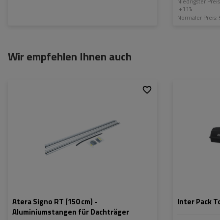
Niedrigster Prei
+11%
Normaler Preis:
Wir empfehlen Ihnen auch
Fassungsvermög
Länge:
max. Zuladung:
Öffnung:
Farbe:
Atera Signo RT (150 cm) -
Inter Pack 
Aluminiumstangen für Dachträger