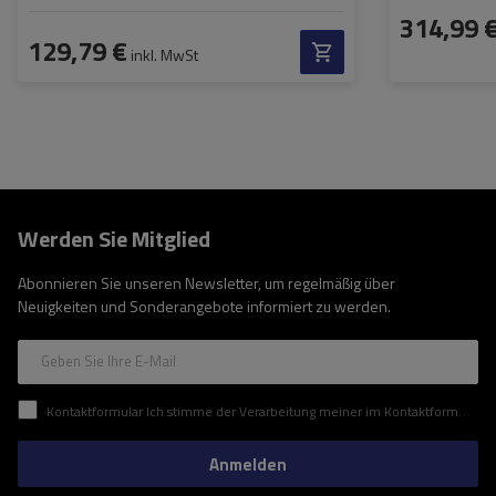
314,99 
129,79 €
inkl. MwSt
Werden Sie Mitglied
Abonnieren Sie unseren Newsletter, um regelmäßig über
Neuigkeiten und Sonderangebote informiert zu werden.
Geben Sie Ihre E-Mail
Kontaktformular Ich stimme der Verarbeitung meiner im Kontaktformular enthaltenen personenbezogenen Daten gemäß der Verordnung (EU) des Europäischen Parlaments und des Rates zu.
Anmelden