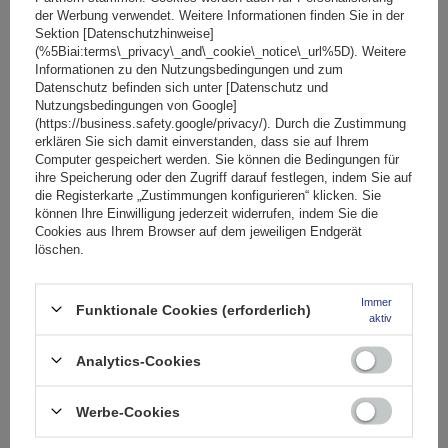
der Werbung verwendet. Weitere Informationen finden Sie in der
Inhalt Ihrer Bewertung
Sektion [Datenschutzhinweise]
(%5Biai:terms\_privacy\_and\_cookie\_notice\_url%5D). Weitere
Informationen zu den Nutzungsbedingungen und zum
Datenschutz befinden sich unter [Datenschutz und
Nutzungsbedingungen von Google]
(https://business.safety.google/privacy/). Durch die Zustimmung
erklären Sie sich damit einverstanden, dass sie auf Ihrem
Ihr Produktfoto hinzufügen:
Computer gespeichert werden. Sie können die Bedingungen für
ihre Speicherung oder den Zugriff darauf festlegen, indem Sie auf
die Registerkarte „Zustimmungen konfigurieren“ klicken. Sie
können Ihre Einwilligung jederzeit widerrufen, indem Sie die
Cookies aus Ihrem Browser auf dem jeweiligen Endgerät
löschen.
Ihr Vorname
Immer
Funktionale Cookies (erforderlich)
Ihre E-Mail-Adresse
aktiv
Analytics-Cookies
Bewertung abschicken
Werbe-Cookies