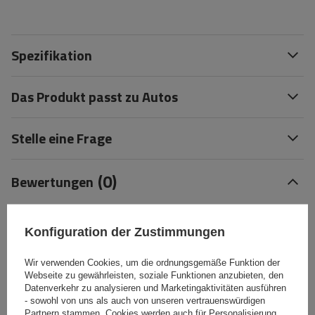
Spezifikation
Das Produkt passt zu Autos
Stelle eine Frage
(0)
Bewertungen
Ihre Bewertung schreiben
Konfiguration der Zustimmungen
Ihre Note:
Wir verwenden Cookies, um die ordnungsgemäße Funktion der
Webseite zu gewährleisten, soziale Funktionen anzubieten, den
5/5
Datenverkehr zu analysieren und Marketingaktivitäten ausführen
- sowohl von uns als auch von unseren vertrauenswürdigen
Partnern stammen. Cookies werden auch für Personalisierung