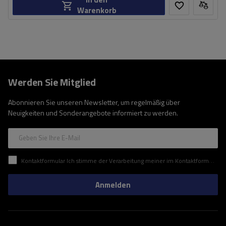
Warenkorb
Werden Sie Mitglied
Abonnieren Sie unseren Newsletter, um regelmäßig über
Neuigkeiten und Sonderangebote informiert zu werden.
Geben Sie Ihre E-Mail
Kontaktformular Ich stimme der Verarbeitung meiner im Kontaktformular enthaltenen personenbezogenen Daten gemäß der Verordnung (EU) des Europäischen Parlaments und des Rates zu.
Anmelden