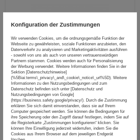
Konfiguration der Zustimmungen
Wir verwenden Cookies, um die ordnungsgemäße Funktion der
Webseite zu gewährleisten, soziale Funktionen anzubieten, den
Datenverkehr zu analysieren und Marketingaktivitäten ausführen
- sowohl von uns als auch von unseren vertrauenswürdigen
Partnern stammen. Cookies werden auch für Personalisierung
der Werbung verwendet. Weitere Informationen finden Sie in der
Sektion [Datenschutzhinweise]
(%5Biai:terms\_privacy\_and\_cookie\_notice\_url%5D). Weitere
Informationen zu den Nutzungsbedingungen und zum
Dachträger G3 CL 61.110 universell für traditionelle und
Datenschutz befinden sich unter [Datenschutz und
integrierte Stahlreling
Nutzungsbedingungen von Google]
(https://business.safety.google/privacy/). Durch die Zustimmung
erklären Sie sich damit einverstanden, dass sie auf Ihrem
Computer gespeichert werden. Sie können die Bedingungen für
89,99 €
inkl. MwSt
ihre Speicherung oder den Zugriff darauf festlegen, indem Sie auf
die Registerkarte „Zustimmungen konfigurieren“ klicken. Sie
Große Menge verfügbar
Wir versenden schon am
11. August
können Ihre Einwilligung jederzeit widerrufen, indem Sie die
Cookies aus Ihrem Browser auf dem jeweiligen Endgerät
In den
löschen.