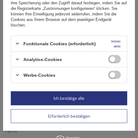
ihre Speicherung oder den Zugriff darauf festlegen, indem Sie auf
die Registerkarte „Zustimmungen konfigurieren“ klicken. Sie
können Ihre Einwilligung jederzeit widerrufen, indem Sie die
5
(1)
Cookies aus Ihrem Browser auf dem jeweiligen Endgerät
4
(0)
löschen.
3
(0)
Immer
2
Funktionale Cookies (erforderlich)
(0)
aktiv
1
(0)
Analytics-Cookies
Klicken Sie auf die Bewertung, um Bewertungen zu filtern
Werbe-Cookies
5/5
Meinung nicht durch Kauf bestätigt
Ich bestätige alle
Der Artikel entspricht genau der Beschreibung. Robuste
Ausführung und hochwertige Materialien.
Erforderlich bestätigen
2026-08-06
Patrick