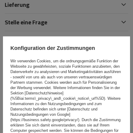
Lieferung
Stelle eine Frage
(1)
Bewertungen
Konfiguration der Zustimmungen
Wir verwenden Cookies, um die ordnungsgemäße Funktion der
Webseite zu gewährleisten, soziale Funktionen anzubieten, den
5/5
Datenverkehr zu analysieren und Marketingaktivitäten ausführen
- sowohl von uns als auch von unseren vertrauenswürdigen
Anzahl der abgegebenen Bewertungen: 1
Partnern stammen. Cookies werden auch für Personalisierung
der Werbung verwendet. Weitere Informationen finden Sie in der
Sektion [Datenschutzhinweise]
(%5Biai:terms\_privacy\_and\_cookie\_notice\_url%5D). Weitere
Bewertung hinzufügen
Informationen zu den Nutzungsbedingungen und zum
Datenschutz befinden sich unter [Datenschutz und
Für Ihre Bewertung erhalten Sie
500 Pkt.
in
Nutzungsbedingungen von Google]
(https://business.safety.google/privacy/). Durch die Zustimmung
unserem Treueprogramm.
erklären Sie sich damit einverstanden, dass sie auf Ihrem
Computer gespeichert werden. Sie können die Bedingungen für