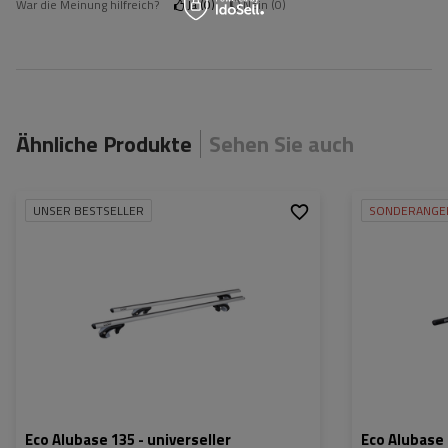
War die Meinung hilfreich?
Ja
0
Nein
0
Ähnliche Produkte
Sehen Sie auch
UNSER BESTSELLER
SONDERANGE
Eco Alubase 135 - universeller
Eco Alubase 