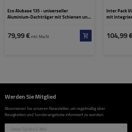
Eco Alubase 135 - universeller
Inter Pack V
Aluminium-Dachträger mit Schienen und
mit integri
Schlössern
79,99 €
104,99 
inkl. MwSt
Werden Sie Mitglied
Abonnieren Sie unseren Newsletter, um regelmäßig über
Neuigkeiten und Sonderangebote informiert zu werden.
Geben Sie Ihre E-Mail