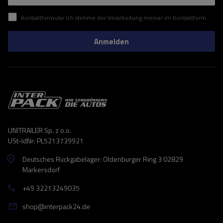
Kontaktformular Ich stimme der Verarbeitung meiner im Kontaktformular enthaltenen personenbezogenen Daten gemäß der Verordnung (EU) des Europäischen Parlaments und des Rates zu.
Anmelden
UNITRAILER Sp. z o.o.
USt-IdNr: PL5213739921
Deutsches Rückgabelager: Oldenburger Ring 3 02829
Markersdorf
+49 32213249035
shop@interpack24.de