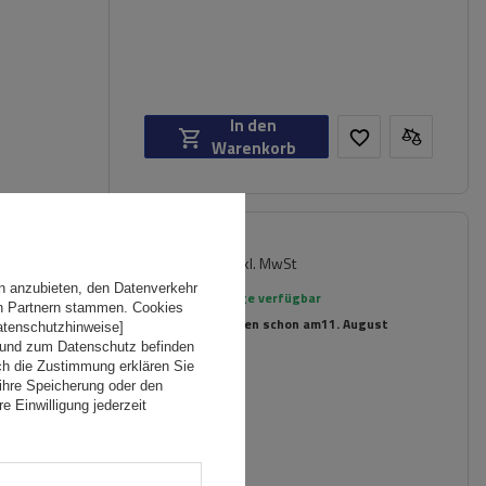
In den
Warenkorb
237,89 €
inkl. MwSt
ger
n anzubieten, den Datenverkehr
Große Menge verfügbar
en Partnern stammen. Cookies
Wir versenden schon am
11. August
Datenschutzhinweise]
 und zum Datenschutz befinden
ch die Zustimmung erklären Sie
ihre Speicherung oder den
e Einwilligung jederzeit