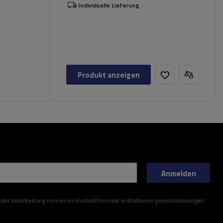
Individuelle Lieferung
Produkt anzeigen
Anmelden
ner im Kontaktformular enthaltenen personenbezogenen Daten gemäß der Verordnung (EU) des Europäischen Parlaments und des Rates zu.