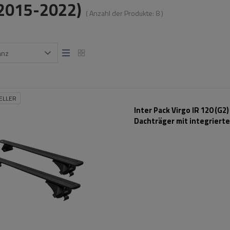
(2015-2022)
( Anzahl der Produkte:
8
)
anz
ELLER
Inter Pack Virgo IR 120 (G2)
Dachträger mit integriert
Schienen (schwarz)