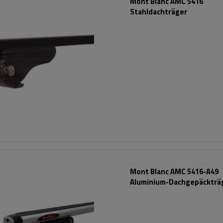
Mont Blanc AMC 5416
Stahldachträger
Mont Blanc AMC 5416-A49
Aluminium-Dachgepäckträg
integrierte Schienen