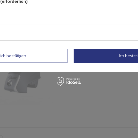
(erforderlich)
Atera Signo RTD 048522 Ba
(122 cm)
lich bestätigen
Ich bestäti