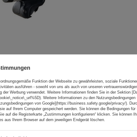
ustimmungen
Mont Blanc AMC AERO 5416
Aluminium-Dachgepäckträ
ordnungsgemäße Funktion der Webseite zu gewährleisten, soziale Funktione
tivitäten ausführen - sowohl von uns als auch von unseren vertrauenswürdig
g der Werbung verwendet. Weitere Informationen finden Sie in der Sektion [
cookie\_notice\_url%5D). Weitere Informationen zu den Nutzungsbedingungen
tzungsbedingungen von Google](https://business.safety.google/privacy/). Dur
 sie auf Ihrem Computer gespeichert werden. Sie können die Bedingungen für 
Sie auf die Registerkarte „Zustimmungen konfigurieren“ klicken. Sie können Ihr
ies aus Ihrem Browser auf dem jeweiligen Endgerät löschen.