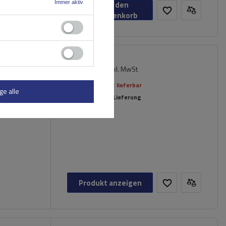
Immer aktiv
In den
Warenkorb
214,29 €
sisträger
inkl. MwSt
Aktuell nicht lieferbar
ge alle
Individuelle Lieferung
Produkt anzeigen