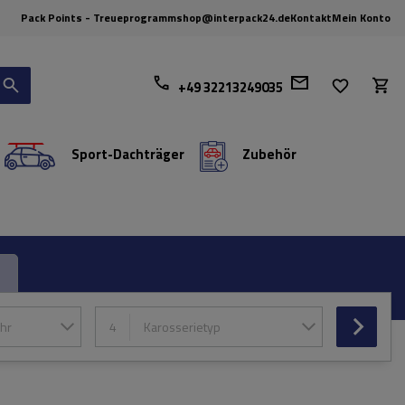
Pack Points - Treueprogramm
shop@interpack24.de
Kontakt
Mein Konto
+49 32213249035
Sport-Dachträger
Zubehör
hr
4
Karosserietyp