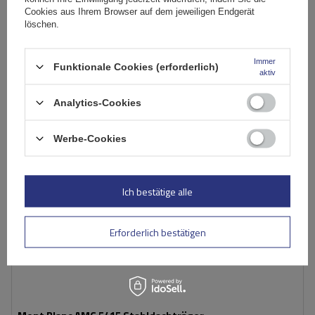
Große Menge verfügbar
Wir versenden schon am
10. August
Cookies aus Ihrem Browser auf dem jeweiligen Endgerät
löschen.
In den
Warenkorb
Immer
Funktionale Cookies (erforderlich)
aktiv
Analytics-Cookies
Werbe-Cookies
Ich bestätige alle
Erforderlich bestätigen