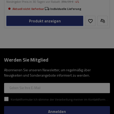
Niedrigster Preis in 30 Tagen vor Rabatt:
284,59 €
-4%
Aktuell nicht lieferbar
Individuelle Lieferung
Produkt anzeigen
Werden Sie Mitglied
Abonnieren Sie unseren Newsletter, um regelmäßig über
Neuigkeiten und Sonderangebote informiert zu werden.
Geben Sie Ihre E-Mail
Kontaktformular Ich stimme der Verarbeitung meiner im Kontaktformular enthaltenen personenbezogenen Daten gemäß der Verordnung (EU) des Europäischen Parlaments und des Rates zu.
Anmelden