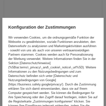
Konfiguration der Zustimmungen
Wir verwenden Cookies, um die ordnungsgemäße Funktion der
Webseite zu gewährleisten, soziale Funktionen anzubieten, den
Datenverkehr zu analysieren und Marketingaktivitäten ausführen
- sowohl von uns als auch von unseren vertrauenswürdigen
Partnern stammen. Cookies werden auch für Personalisierung
der Werbung verwendet. Weitere Informationen finden Sie in der
Sektion [Datenschutzhinweise]
(%5Biai:terms\_privacy\_and\_cookie\_notice\_url%5D). Weitere
Informationen zu den Nutzungsbedingungen und zum
Datenschutz befinden sich unter [Datenschutz und
Mont Blanc AMC 5415-A49 Aluminium-Dachgepäckträger
Nutzungsbedingungen von Google]
für integrierte Schienen
(https://business.safety.google/privacy/). Durch die Zustimmung
erklären Sie sich damit einverstanden, dass sie auf Ihrem
Computer gespeichert werden. Sie können die Bedingungen für
ihre Speicherung oder den Zugriff darauf festlegen, indem Sie auf
221,89 €
die Registerkarte „Zustimmungen konfigurieren“ klicken. Sie
inkl. MwSt
können Ihre Einwilligung jederzeit widerrufen, indem Sie die