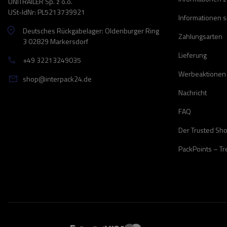
UNITRAILER Sp. z o.o.
USt-IdNr: PL5213739921
Informationen 
Deutsches Rückgabelager: Oldenburger Ring
Zahlungsarten
3 02829 Markersdorf
Lieferung
+49 32213249035
Werbeaktionen
shop@interpack24.de
Nachricht
FAQ
Der Trusted Sh
PackPoints – T