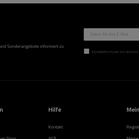
Geben Sie Ihre E-Mail
 und Sonderangebote informiert zu
Kontaktformular Ich stimme der Verarbeitung mei
on
Hilfe
Mein
Kontakt
Regist
zum Shop
AGB
Meine