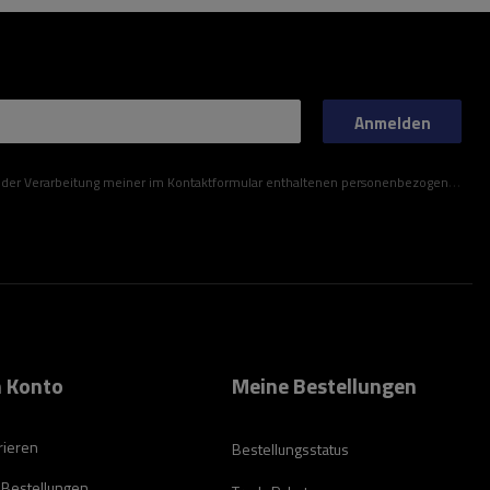
Anmelden
ner im Kontaktformular enthaltenen personenbezogenen Daten gemäß der Verordnung (EU) des Europäischen Parlaments und des Rates zu.
 Konto
Meine Bestellungen
rieren
Bestellungsstatus
 Bestellungen