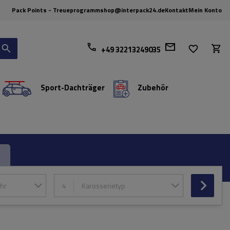
Pack Points - Treueprogramm
shop@interpack24.de
Kontakt
Mein Konto
+49 32213249035
Sport-Dachträger
Zubehör
hr
4
Karosserietyp