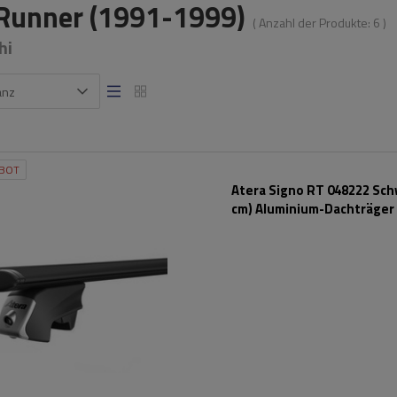
Runner (1991-1999)
( Anzahl der Produkte:
6
)
hi
anz
BOT
Atera Signo RT 048222 Sch
cm) Aluminium-Dachträger 
Reling