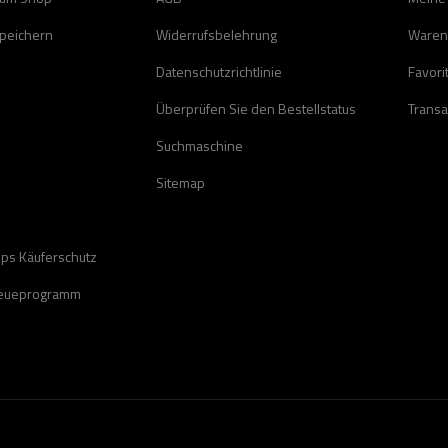
speichern
Widerrufsbelehrung
Waren
Datenschutzrichtlinie
Favori
Überprüfen Sie den Bestellstatus
Transa
Suchmaschine
Sitemap
ops Käuferschutz
reueprogramm