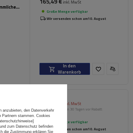
165,49 €
inkl. MwSt
ömmliche
Große Menge verfügbar
Wir versenden schon am
10. August
In den
Warenkorb
203,70 €
inkl. MwSt
er für
Niedrigster Preis in 30 Tagen vor Rabatt:
n anzubieten, den Datenverkehr
214,39 €
-4%
en Partnern stammen. Cookies
Datenschutzhinweise]
Große Menge verfügbar
 und zum Datenschutz befinden
Wir versenden schon am
10. August
ch die Zustimmung erklären Sie