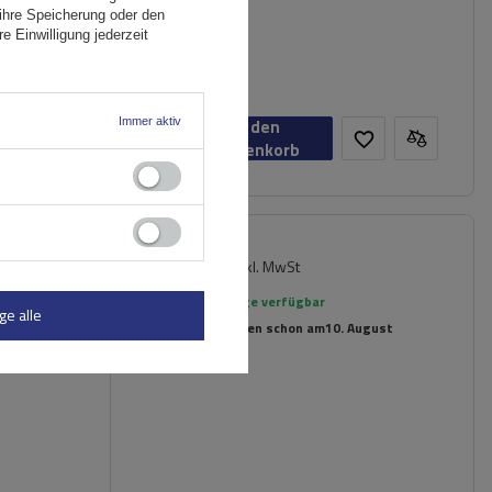
ihre Speicherung oder den
e Einwilligung jederzeit
Immer aktiv
In den
Warenkorb
145,79 €
ell (122
inkl. MwSt
Große Menge verfügbar
ge alle
Wir versenden schon am
10. August