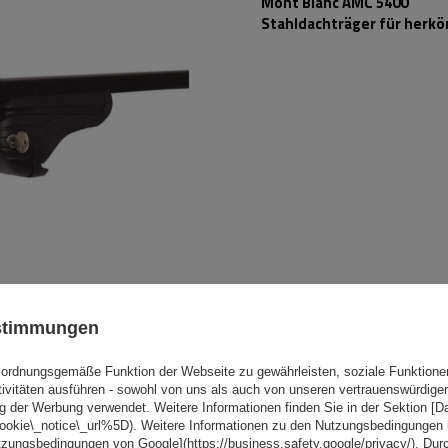
Mont Blanc AMC 5400
Stahldachträger für herk
Reling
BOT
ustimmungen
Mont Blanc AMC 5400 AERO
Aluminium-Dachgepäckträg
ordnungsgemäße Funktion der Webseite zu gewährleisten, soziale Funktione
herkömmliche Reling
tivitäten ausführen - sowohl von uns als auch von unseren vertrauenswürdig
g der Werbung verwendet. Weitere Informationen finden Sie in der Sektion [
cookie\_notice\_url%5D). Weitere Informationen zu den Nutzungsbedingungen
tzungsbedingungen von Google](https://business.safety.google/privacy/). Dur