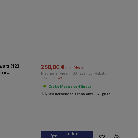
258,80 €
warz (122
inkl. MwSt
für
Niedrigster Preis in 30 Tagen vor Rabatt:
272,39 €
-4%
Große Menge verfügbar
Wir versenden schon am
10. August
In den