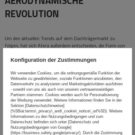
AERODYNAMISCHE
REVOLUTION
Um den aktuellen Trends auf dem Dachträgermarkt zu
folgen, hat sich Atera außerdem entschieden, die Form von
oval zu einem speziell entwickelten aerodynamischen Balken
in Form eines Flugzeugflügels zu ändern, der den Luftstrom
Konfiguration der Zustimmungen
steuert.
Die Form und die verwendeten Lösungen der Atera
Wir verwenden Cookies, um die ordnungsgemäße Funktion der
Signo Dachträger sind modern und innovativ. Atera ist der
Webseite zu gewährleisten, soziale Funktionen anzubieten, den
erste Dachträgerhersteller, der die WindBarrier-Technologie
Datenverkehr zu analysieren und Marketingaktivitäten ausführen
implementiert hat
. Diese Technologie verteilt die Luft und
- sowohl von uns als auch von unseren vertrauenswürdigen
Partnern stammen. Cookies werden auch für Personalisierung
reduziert die vom Dachträger während der Fahrt erzeugten
der Werbung verwendet. Weitere Informationen finden Sie in der
Geräusche. Der Montagekanal oben am Balken ist immer
Sektion [Datenschutzhinweise]
freigelegt, sodass zusätzliches Zubehör wie Ski- oder
(%5Biai:terms\_privacy\_and\_cookie\_notice\_url%5D). Weitere
Informationen zu den Nutzungsbedingungen und zum
Fahrradhalter problemlos montiert werden kann.
Datenschutz befinden sich unter [Datenschutz und
Nutzungsbedingungen von Google]
(https://business.safety.google/privacy/). Durch die Zustimmung