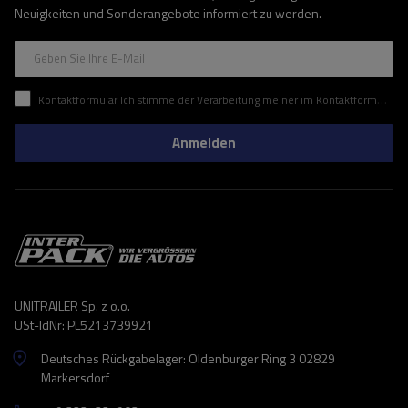
Neuigkeiten und Sonderangebote informiert zu werden.
Geben Sie Ihre E-Mail
Kontaktformular Ich stimme der Verarbeitung meiner im Kontaktformular enthaltenen personenbezogenen Daten gemäß der Verordnung (EU) des Europäischen Parlaments und des Rates zu.
Anmelden
UNITRAILER Sp. z o.o.
USt-IdNr: PL5213739921
Deutsches Rückgabelager: Oldenburger Ring 3 02829
Markersdorf