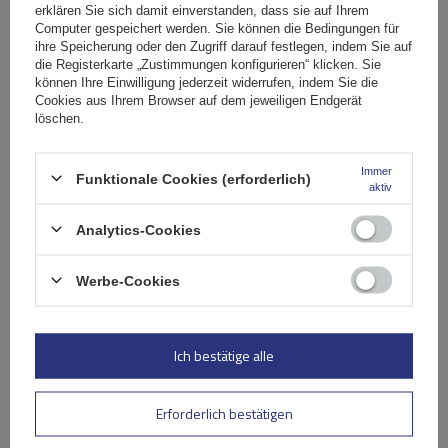
erklären Sie sich damit einverstanden, dass sie auf Ihrem
Computer gespeichert werden. Sie können die Bedingungen für
ihre Speicherung oder den Zugriff darauf festlegen, indem Sie auf
die Registerkarte „Zustimmungen konfigurieren“ klicken. Sie
können Ihre Einwilligung jederzeit widerrufen, indem Sie die
Cookies aus Ihrem Browser auf dem jeweiligen Endgerät
löschen.
Immer
Funktionale Cookies (erforderlich)
aktiv
Analytics-Cookies
Werbe-Cookies
Die Stangen sind mit
einem standardisierten
Montagekanal (T-PROFIL)
ausgestattet und daher mit
Ich bestätige alle
Zubehör anderer Firmen kompatibel, z. B. Thule, Mont Blanc,
Inter Pack.
Erforderlich bestätigen
Die deutsche Marke
Atera
ist einer der führenden