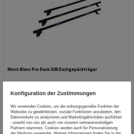
Mont Blanc Pro Rack 308 Dachgepäckträger
174,99 €
inkl. MwSt
Konfiguration der Zustimmungen
Große Menge verfügbar
Wir versenden schon am
11. August
Wir verwenden Cookies, um die ordnungsgemäße Funktion der
In den
Webseite zu gewährleisten, soziale Funktionen anzubieten, den
Datenverkehr zu analysieren und Marketingaktivitäten ausführen
Warenkorb
- sowohl von uns als auch von unseren vertrauenswürdigen
Partnern stammen. Cookies werden auch für Personalisierung
der Werbung verwendet. Weitere Informationen finden Sie in der