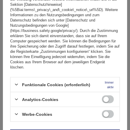
AUSVERKAUFT
Sektion [Datenschutzhinweise]
(%5Biai:terms\_privacy\_and\_cookie\_notice\_url%5D). Weitere
Informationen zu den Nutzungsbedingungen und zum
Datenschutz befinden sich unter [Datenschutz und
Nutzungsbedingungen von Google]
(https://business.safety.google/privacy/). Durch die Zustimmung
erklären Sie sich damit einverstanden, dass sie auf Ihrem
Computer gespeichert werden. Sie können die Bedingungen für
ihre Speicherung oder den Zugriff darauf festlegen, indem Sie auf
die Registerkarte „Zustimmungen konfigurieren“ klicken. Sie
können Ihre Einwilligung jederzeit widerrufen, indem Sie die
Cookies aus Ihrem Browser auf dem jeweiligen Endgerät
löschen.
Immer
Funktionale Cookies (erforderlich)
aktiv
G3 Atlantic 63.030 Dachträger für Lieferwagen - 1 Träger
Analytics-Cookies
59,99 €
Werbe-Cookies
inkl. MwSt
Aktuell nicht lieferbar
Individuelle Lieferung