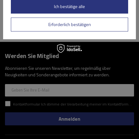
Ich bestätige alle
Produkt anzeigen
Erforderlich bestätigen
Werden Sie Mitglied
Abonnieren Sie unseren Newsletter, um regelmäßig über
Neuigkeiten und Sonderangebote informiert zu werden.
Geben Sie Ihre E-Mail
Kontaktformular Ich stimme der Verarbeitung meiner im Kontaktformular enthaltenen personenbezogenen Daten gemäß der Verordnung (EU) des Europäischen Parlaments und des Rates zu.
Anmelden