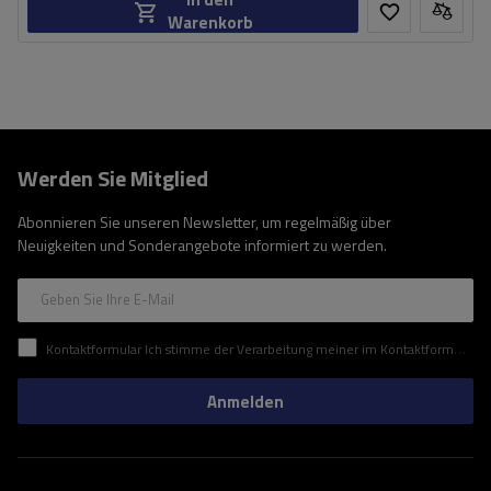
Warenkorb
Werden Sie Mitglied
Abonnieren Sie unseren Newsletter, um regelmäßig über
Neuigkeiten und Sonderangebote informiert zu werden.
Geben Sie Ihre E-Mail
Kontaktformular Ich stimme der Verarbeitung meiner im Kontaktformular enthaltenen personenbezogenen Daten gemäß der Verordnung (EU) des Europäischen Parlaments und des Rates zu.
Anmelden