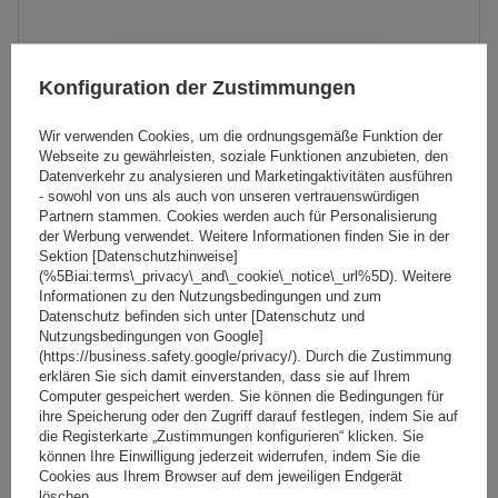
Konfiguration der Zustimmungen
Wir verwenden Cookies, um die ordnungsgemäße Funktion der
Webseite zu gewährleisten, soziale Funktionen anzubieten, den
Datenverkehr zu analysieren und Marketingaktivitäten ausführen
- sowohl von uns als auch von unseren vertrauenswürdigen
Partnern stammen. Cookies werden auch für Personalisierung
der Werbung verwendet. Weitere Informationen finden Sie in der
Sektion [Datenschutzhinweise]
(%5Biai:terms\_privacy\_and\_cookie\_notice\_url%5D). Weitere
Informationen zu den Nutzungsbedingungen und zum
Dachträger G3 CL 61.110 universell für traditionelle und
Datenschutz befinden sich unter [Datenschutz und
integrierte Stahlreling
Nutzungsbedingungen von Google]
(https://business.safety.google/privacy/). Durch die Zustimmung
erklären Sie sich damit einverstanden, dass sie auf Ihrem
Computer gespeichert werden. Sie können die Bedingungen für
89,99 €
inkl. MwSt
ihre Speicherung oder den Zugriff darauf festlegen, indem Sie auf
die Registerkarte „Zustimmungen konfigurieren“ klicken. Sie
Große Menge verfügbar
Wir versenden schon am
11. August
können Ihre Einwilligung jederzeit widerrufen, indem Sie die
Cookies aus Ihrem Browser auf dem jeweiligen Endgerät
In den
löschen.