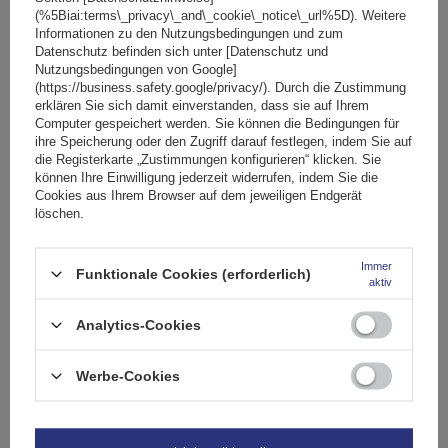
(%5Biai:terms\_privacy\_and\_cookie\_notice\_url%5D). Weitere
Informationen zu den Nutzungsbedingungen und zum
Datenschutz befinden sich unter [Datenschutz und
Nutzungsbedingungen von Google]
(https://business.safety.google/privacy/). Durch die Zustimmung
erklären Sie sich damit einverstanden, dass sie auf Ihrem
Computer gespeichert werden. Sie können die Bedingungen für
ihre Speicherung oder den Zugriff darauf festlegen, indem Sie auf
die Registerkarte „Zustimmungen konfigurieren“ klicken. Sie
können Ihre Einwilligung jederzeit widerrufen, indem Sie die
Cookies aus Ihrem Browser auf dem jeweiligen Endgerät
löschen.
Immer
Funktionale Cookies (erforderlich)
aktiv
Analytics-Cookies
Mont Blanc AMC 5416-A49 Aluminium-Dachgepäckträger
für integrierte Schienen
Werbe-Cookies
212,49 €
inkl. MwSt