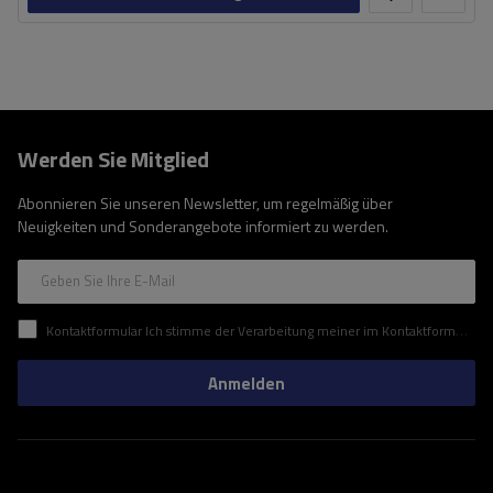
Werden Sie Mitglied
Abonnieren Sie unseren Newsletter, um regelmäßig über
Neuigkeiten und Sonderangebote informiert zu werden.
Geben Sie Ihre E-Mail
Kontaktformular Ich stimme der Verarbeitung meiner im Kontaktformular enthaltenen personenbezogenen Daten gemäß der Verordnung (EU) des Europäischen Parlaments und des Rates zu.
Anmelden