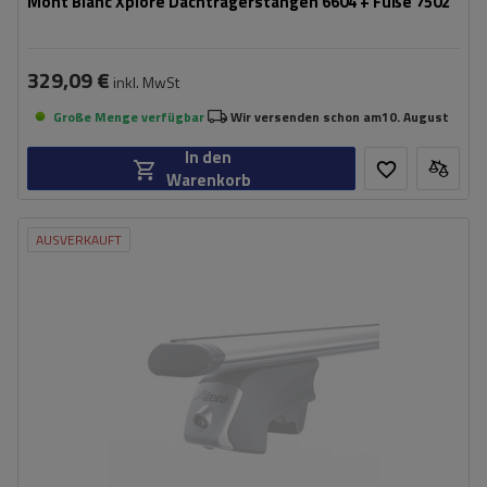
Mont Blanc Xplore Dachträgerstangen 6604 + Füße 7502
329,09 €
inkl. MwSt
Große Menge verfügbar
Wir versenden schon am
10. August
In den
Warenkorb
AUSVERKAUFT