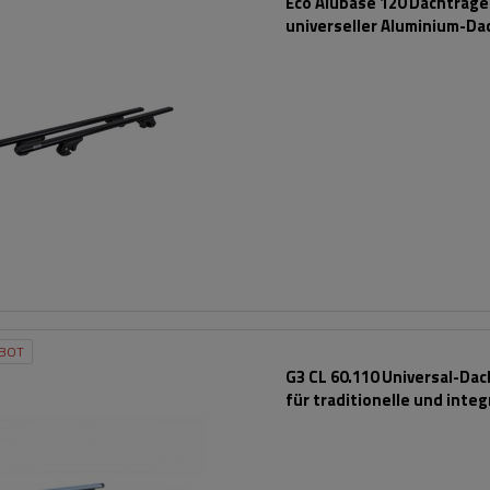
Eco Alubase 120 Dachträger
universeller Aluminium-Da
für offene Dachreling (sc
BOT
G3 CL 60.110 Universal-Da
für traditionelle und integ
Aluminiumschienen