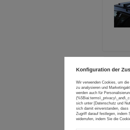
Konfiguration der Z
Wir verwenden Cookies, um die 
zu analysieren und Marketingak
werden auch für Personalisierun
(%5Biai:terms\_privacy\_and\_
sich unter [Datenschutz und Nu
sich damit einverstanden, dass
Zugriff darauf festlegen, indem 
widerrufen, indem Sie die Cook