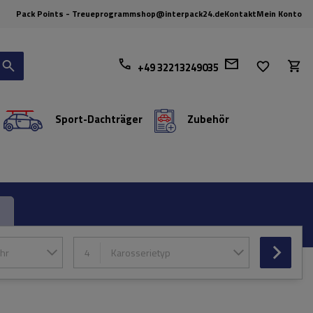
Pack Points - Treueprogramm
shop@interpack24.de
Kontakt
Mein Konto
+49 32213249035
Sport-Dachträger
Zubehör
hr
4
Karosserietyp