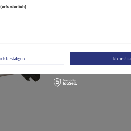
(erforderlich)
Mont Blanc AMC 5400 AERO
Aluminium-Dachgepäckträg
herkömmliche Reling
lich bestätigen
Ich bestäti