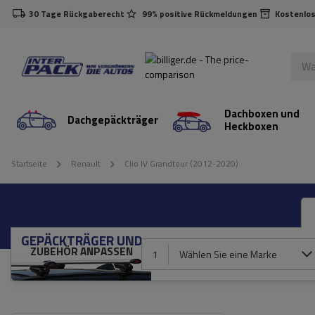
30 Tage Rückgaberecht
99% positive Rückmeldungen
Kostenlos
Dachboxen und
Dachgepäckträger
Heckboxen
Startseite
Renault
Clio IV Grandtour (2012-2020)
GEPÄCKTRÄGER UND
ZUBEHÖR ANPASSEN
1
Wählen Sie eine Marke