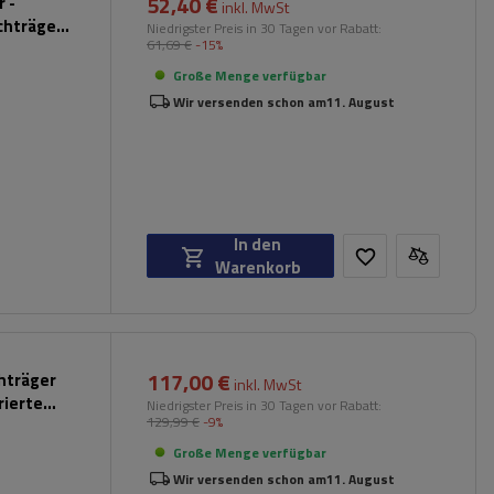
52,40 €
 -
inkl. MwSt
chträger
Niedrigster Preis in 30 Tagen vor Rabatt:
61,69 €
-15%
hwarz)
Große Menge verfügbar
Wir versenden schon am
11. August
In den
Warenkorb
117,00 €
chträger
inkl. MwSt
rierte
Niedrigster Preis in 30 Tagen vor Rabatt:
129,99 €
-9%
Große Menge verfügbar
Wir versenden schon am
11. August