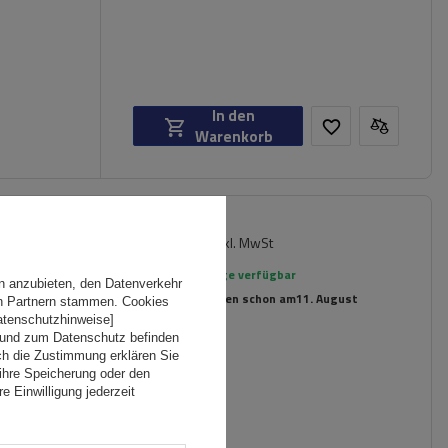
In den
Warenkorb
149,99 €
er für
inkl. MwSt
rte
Große Menge verfügbar
n anzubieten, den Datenverkehr
Wir versenden schon am
11. August
en Partnern stammen. Cookies
Datenschutzhinweise]
 und zum Datenschutz befinden
ch die Zustimmung erklären Sie
ihre Speicherung oder den
e Einwilligung jederzeit