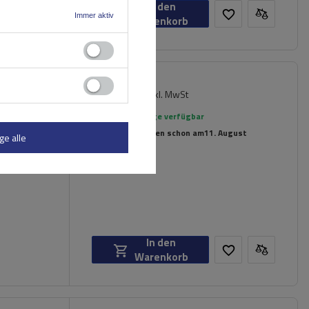
In den
Immer aktiv
Warenkorb
237,89 €
inkl. MwSt
er für
Große Menge verfügbar
Wir versenden schon am
11. August
ge alle
In den
Warenkorb