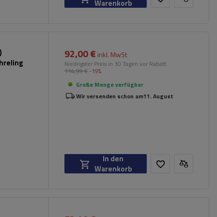
Warenkorb
92,00 €
)
inkl. MwSt
hreling
Niedrigster Preis in 30 Tagen vor Rabatt:
114,99 €
-19%
Große Menge verfügbar
Wir versenden schon am
11. August
In den
Warenkorb