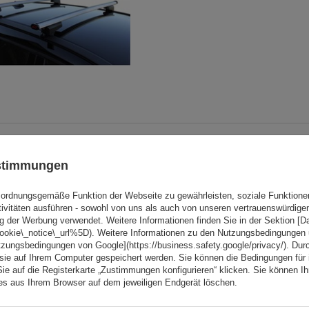
G3 Airflow 60.210 Dachträg
ustimmungen
traditionelle und integrie
Aluminiumschienen
ordnungsgemäße Funktion der Webseite zu gewährleisten, soziale Funktione
tivitäten ausführen - sowohl von uns als auch von unseren vertrauenswürdig
g der Werbung verwendet. Weitere Informationen finden Sie in der Sektion [
cookie\_notice\_url%5D). Weitere Informationen zu den Nutzungsbedingungen
tzungsbedingungen von Google](https://business.safety.google/privacy/). Dur
 sie auf Ihrem Computer gespeichert werden. Sie können die Bedingungen für 
Sie auf die Registerkarte „Zustimmungen konfigurieren“ klicken. Sie können Ihr
ies aus Ihrem Browser auf dem jeweiligen Endgerät löschen.