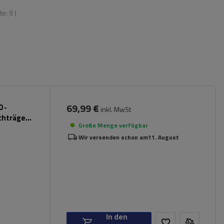
te:
9
)
69,99 €
 -
inkl. MwSt
chträger
Große Menge verfügbar
Wir versenden schon am
11. August
In den