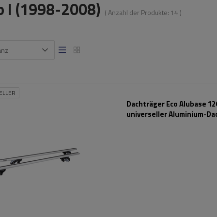
 I (1998-2008)
( Anzahl der Produkte:
14
)
anz
ELLER
Dachträger Eco Alubase 120
universeller Aluminium-Da
für Reling