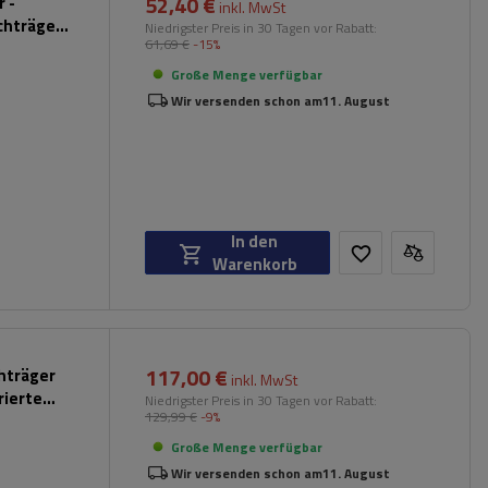
52,40 €
 -
inkl. MwSt
chträger
Niedrigster Preis in 30 Tagen vor Rabatt:
61,69 €
-15%
hwarz)
Große Menge verfügbar
Wir versenden schon am
11. August
In den
Warenkorb
117,00 €
chträger
inkl. MwSt
rierte
Niedrigster Preis in 30 Tagen vor Rabatt:
129,99 €
-9%
Große Menge verfügbar
Wir versenden schon am
11. August