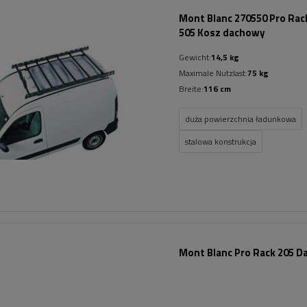
Mont Blanc 270550 Pro Rac
505 Kosz dachowy
Gewicht:
14,5 kg
Maximale Nutzlast:
75 kg
Breite:
116 cm
duża powierzchnia ładunkowa
stalowa konstrukcja
Mont Blanc Pro Rack 205 D