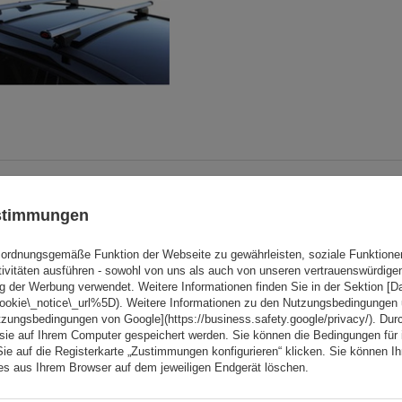
Dachträger G3 CL 61.110 un
ustimmungen
für traditionelle und integ
Stahlreling
ordnungsgemäße Funktion der Webseite zu gewährleisten, soziale Funktione
tivitäten ausführen - sowohl von uns als auch von unseren vertrauenswürdig
g der Werbung verwendet. Weitere Informationen finden Sie in der Sektion [
cookie\_notice\_url%5D). Weitere Informationen zu den Nutzungsbedingungen
tzungsbedingungen von Google](https://business.safety.google/privacy/). Dur
 sie auf Ihrem Computer gespeichert werden. Sie können die Bedingungen für 
Sie auf die Registerkarte „Zustimmungen konfigurieren“ klicken. Sie können Ihr
ies aus Ihrem Browser auf dem jeweiligen Endgerät löschen.