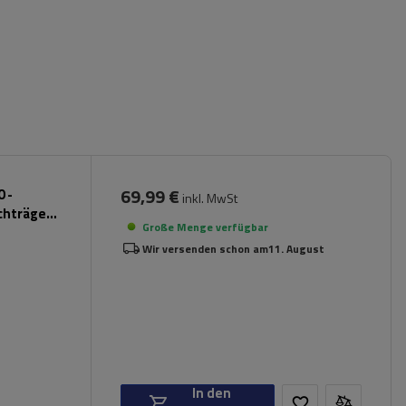
69,99 €
 -
inkl. MwSt
chträger
Große Menge verfügbar
Wir versenden schon am
11. August
In den