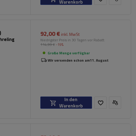
Warenkorb
92,00 €
)
inkl. MwSt
hreling
Niedrigster Preis in 30 Tagen vor Rabatt:
114,99 €
-19%
Große Menge verfügbar
Wir versenden schon am
11. August
In den
Warenkorb