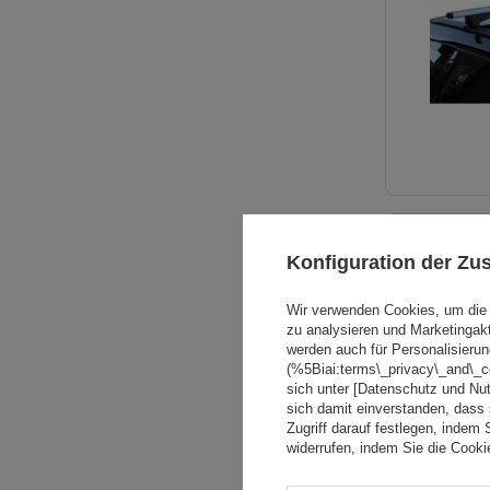
Konfiguration der Z
Wir verwenden Cookies, um die 
zu analysieren und Marketingak
werden auch für Personalisierun
(%5Biai:terms\_privacy\_and\_
sich unter [Datenschutz und Nu
sich damit einverstanden, dass
Zugriff darauf festlegen, indem 
widerrufen, indem Sie die Cook