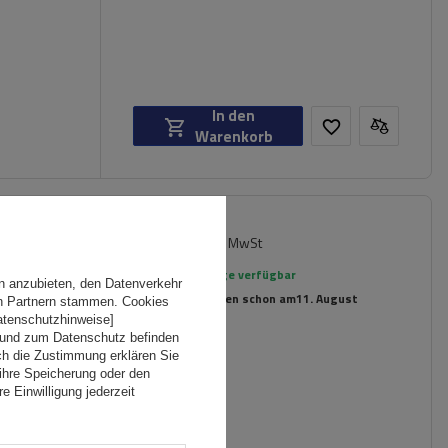
In den
Warenkorb
89,99 €
iversell
inkl. MwSt
rierte
Große Menge verfügbar
n anzubieten, den Datenverkehr
Wir versenden schon am
11. August
en Partnern stammen. Cookies
Datenschutzhinweise]
 und zum Datenschutz befinden
ch die Zustimmung erklären Sie
ihre Speicherung oder den
e Einwilligung jederzeit