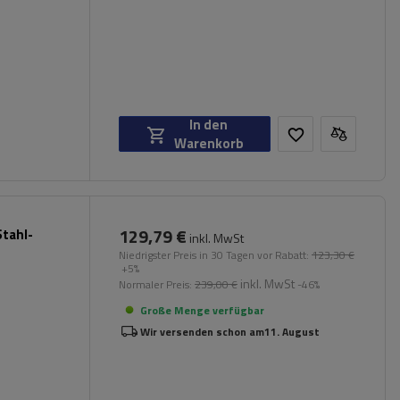
In den
Warenkorb
129,79 €
tahl-
inkl. MwSt
Niedrigster Preis in 30 Tagen vor Rabatt:
123,30 €
+5%
inkl. MwSt
Normaler Preis:
239,00 €
-46%
Große Menge verfügbar
Wir versenden schon am
11. August