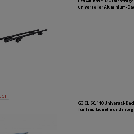
Eco Alubase 120 Dachträger
universeller Aluminium-Da
für offene Dachreling (sc
BOT
G3 CL 60.110 Universal-Da
für traditionelle und integ
Aluminiumschienen