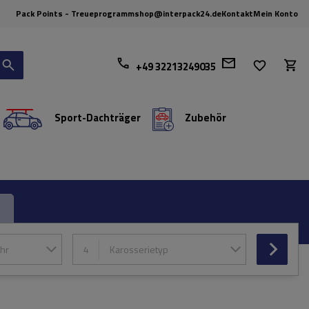
Pack Points - Treueprogramm
shop@interpack24.de
Kontakt
Mein Konto
+49 32213249035
Sport-Dachträger
Zubehör
hr
4
Karosserietyp