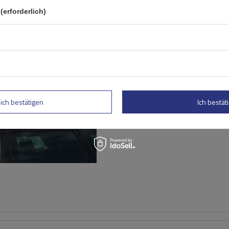
(erforderlich)
G3 Airflow 60.210 Dachträg
traditionelle und integrie
Aluminiumschienen
lich bestätigen
Ich bestäti