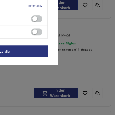
In den
Immer aktiv
Warenkorb
149,99 €
er für
inkl. MwSt
rte
Große Menge verfügbar
Wir versenden schon am
11. August
ge alle
In den
Warenkorb