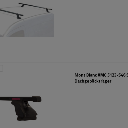
N
Mont Blanc AMC 5123-S46 S
Dachgepäckträger