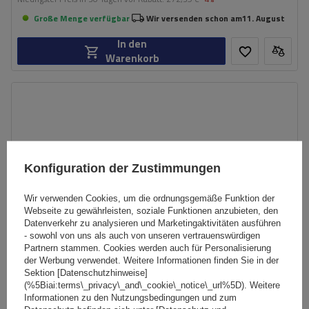
Große Menge verfügbar
Wir versenden schon am
11. August
In den
Warenkorb
Konfiguration der Zustimmungen
Wir verwenden Cookies, um die ordnungsgemäße Funktion der
Webseite zu gewährleisten, soziale Funktionen anzubieten, den
Datenverkehr zu analysieren und Marketingaktivitäten ausführen
- sowohl von uns als auch von unseren vertrauenswürdigen
Partnern stammen. Cookies werden auch für Personalisierung
der Werbung verwendet. Weitere Informationen finden Sie in der
Sektion [Datenschutzhinweise]
(%5Biai:terms\_privacy\_and\_cookie\_notice\_url%5D). Weitere
Informationen zu den Nutzungsbedingungen und zum