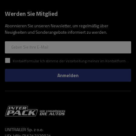
Werden Sie Mitglied
Abonnieren Sie unseren Newsletter, um regelmäßig über
Neuigkeiten und Sonderangebote informiert zu werden.
Geben Sie Ihre E-Mail
Kontaktformular Ich stimme der Verarbeitung meiner im Kontaktformular enthaltenen personenbezogenen Daten gemäß der Verordnung (EU) des Europäischen Parlaments und des Rates zu.
Anmelden
UNITRAILER Sp. z o.o.
USt-IdNr: PL5213739921