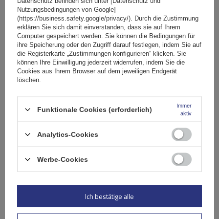
Datenschutz befinden sich unter [Datenschutz und
Mont Blanc AMC 5002-S46 Stahldachträger
Nutzungsbedingungen von Google]
(https://business.safety.google/privacy/). Durch die Zustimmung
erklären Sie sich damit einverstanden, dass sie auf Ihrem
Computer gespeichert werden. Sie können die Bedingungen für
137,29 €
inkl. MwSt
ihre Speicherung oder den Zugriff darauf festlegen, indem Sie auf
die Registerkarte „Zustimmungen konfigurieren“ klicken. Sie
Große Menge verfügbar
Wir versenden schon am
11. August
können Ihre Einwilligung jederzeit widerrufen, indem Sie die
Cookies aus Ihrem Browser auf dem jeweiligen Endgerät
In den
löschen.
Warenkorb
Immer
Funktionale Cookies (erforderlich)
aktiv
Analytics-Cookies
Werbe-Cookies
Ich bestätige alle