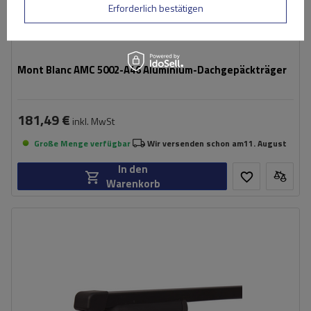
Erforderlich bestätigen
Mont Blanc AMC 5002-A46 Aluminium-Dachgepäckträger
181,49 €
inkl. MwSt
Große Menge verfügbar
Wir versenden schon am
11. August
In den
Warenkorb