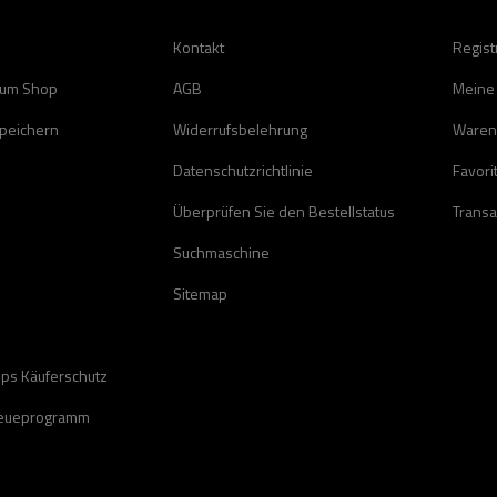
Kontakt
Regist
zum Shop
AGB
Meine
speichern
Widerrufsbelehrung
Waren
Datenschutzrichtlinie
Favori
Überprüfen Sie den Bestellstatus
Transa
Suchmaschine
Sitemap
ops Käuferschutz
reueprogramm