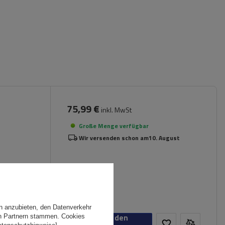
75,99 €
inkl. MwSt
Große Menge verfügbar
Wir versenden schon am
10. August
n anzubieten, den Datenverkehr
In den
en Partnern stammen. Cookies