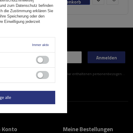
Datenschutzhinweise]
Warenkorb
 und zum Datenschutz befinden
ch die Zustimmung erklären Sie
ihre Speicherung oder den
e Einwilligung jederzeit
Immer aktiv
Anmelden
ner im Kontaktformular enthaltenen personenbezogenen Daten gemäß der Verordnung (EU) des Europäischen Parlaments und des Rates zu.
ge alle
 Konto
Meine Bestellungen