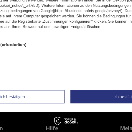
g der Werbung verwendet. Weitere Informationen finden Sie in der Sektion [
cookie\_notice\_url%5D). Weitere Informationen zu den Nutzungsbedingungen
tzungsbedingungen von Google](https://business.safety.google/privacy/). Dur
 sie auf Ihrem Computer gespeichert werden. Sie können die Bedingungen für 
Sie auf die Registerkarte „Zustimmungen konfigurieren“ klicken. Sie können Ihr
ies aus Ihrem Browser auf dem jeweiligen Endgerät löschen.
(erforderlich)
Geben Sie Ihre E-Mail
 und Sonderangebote informiert zu
Kontaktformular Ich stimme der Verarbeitung mei
lich bestätigen
Ich bestäti
on
Hilfe
Mein