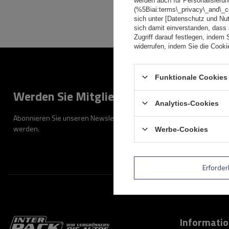
werden auch für Personalisierun
(%5Biai:terms\_privacy\_and\_
sich unter [Datenschutz und Nu
sich damit einverstanden, dass
Zugriff darauf festlegen, indem 
widerrufen, indem Sie die Cook
Funktionale Cookies 
Werden Sie Mitglied
Analytics-Cookies
Abonnieren Sie unseren Newsletter, um regelmäßig über Neuigkeiten
werden.
Werbe-Cookies
Erforder
Informati