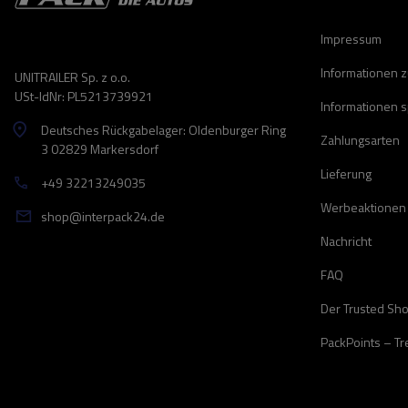
Impressum
Informationen 
UNITRAILER Sp. z o.o.
USt-IdNr: PL5213739921
Informationen 
Deutsches Rückgabelager: Oldenburger Ring
Zahlungsarten
3 02829 Markersdorf
Lieferung
+49 32213249035
Werbeaktionen
shop@interpack24.de
Nachricht
FAQ
Der Trusted Sh
PackPoints – T