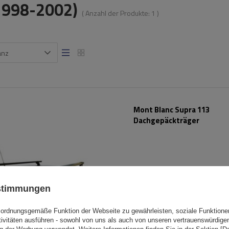
(1998-2002)
( Anzahl der Produkte:
1
)
anz
Mont Blanc Supra 113
Dachgepäckträger
ustimmungen
ordnungsgemäße Funktion der Webseite zu gewährleisten, soziale Funktione
tivitäten ausführen - sowohl von uns als auch von unseren vertrauenswürdig