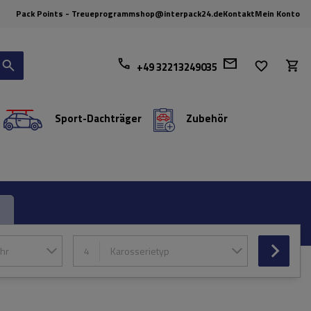
Pack Points - Treueprogramm
shop@interpack24.de
Kontakt
Mein Konto
+49 32213249035
Sport-Dachträger
Zubehör
hr
4
Karosserietyp