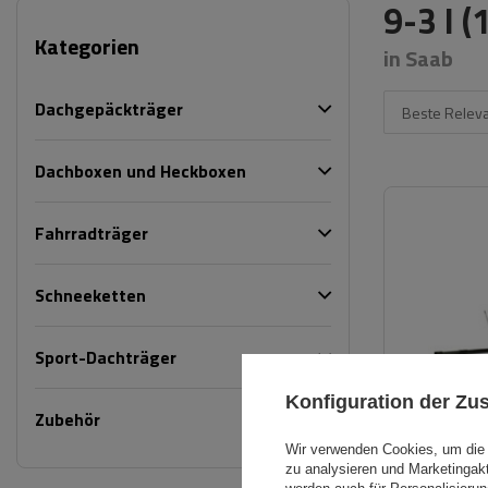
9-3 I 
Kategorien
in Saab
Dachgepäckträger
Beste Relev
Dachboxen und Heckboxen
Fahrradträger
Schneeketten
Sport-Dachträger
Konfiguration der Z
Zubehör
Wir verwenden Cookies, um die 
zu analysieren und Marketingak