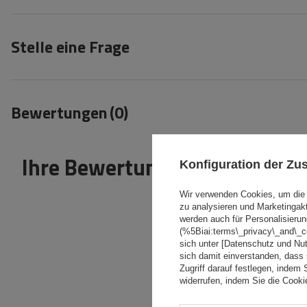
Stelle eine Frage
Bewertungen
(0)
Ihre Bewertung schreiben
Konfiguration der Z
Wir verwenden Cookies, um die 
zu analysieren und Marketingak
werden auch für Personalisierun
(%5Biai:terms\_privacy\_and\_
sich unter [Datenschutz und Nu
sich damit einverstanden, dass
Inhalt Ihrer Bewertung
Zugriff darauf festlegen, indem 
widerrufen, indem Sie die Cook