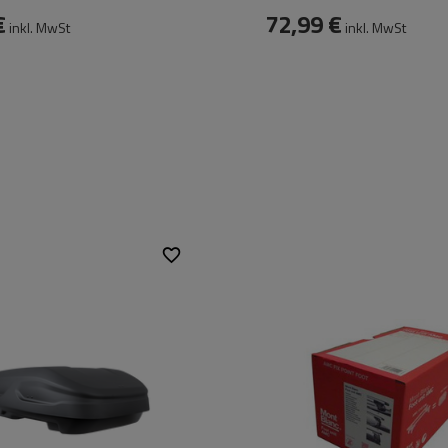
€
72,99 €
inkl. MwSt
inkl. MwSt
mögen:
400 l
165 cm
g:
75 kg
Beidseitig
Schwarz matt