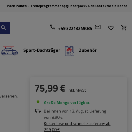
Pack Points - Treueprogramm
shop@interpack24.de
Kontakt
Mein Konto
+49 32213249035
Sport-Dachträger
Zubehör
75,99 €
inkl. MwSt
 versehen,
Große Menge verfügbar
Bei Ihnen von
13. August
. Lieferung
von
8,90 €
Kostenlose und schnelle Lieferung
ab
299,00 €