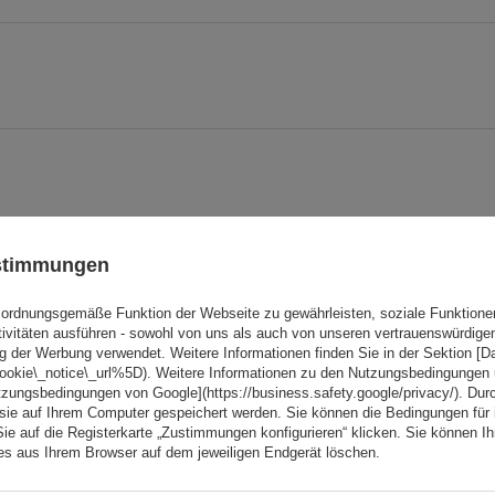
ustimmungen
ordnungsgemäße Funktion der Webseite zu gewährleisten, soziale Funktione
Ihre Note:
tivitäten ausführen - sowohl von uns als auch von unseren vertrauenswürdig
5/5
g der Werbung verwendet. Weitere Informationen finden Sie in der Sektion [
cookie\_notice\_url%5D). Weitere Informationen zu den Nutzungsbedingungen
tzungsbedingungen von Google](https://business.safety.google/privacy/). Dur
 sie auf Ihrem Computer gespeichert werden. Sie können die Bedingungen für 
Sie auf die Registerkarte „Zustimmungen konfigurieren“ klicken. Sie können Ihr
ies aus Ihrem Browser auf dem jeweiligen Endgerät löschen.