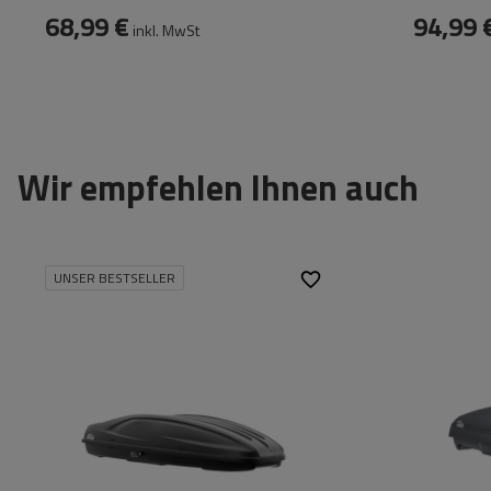
68,99 €
94,99 
inkl. MwSt
Wir empfehlen Ihnen auch
UNSER BESTSELLER
Fassungsvermögen:
390 l
Fassungsver
Länge:
193 cm
Länge:
max. Zuladung:
75 kg
max. Zuladun
Öffnung:
Beidseitig
Öffnung:
Farbe:
Schwarz kevlar
Farbe: