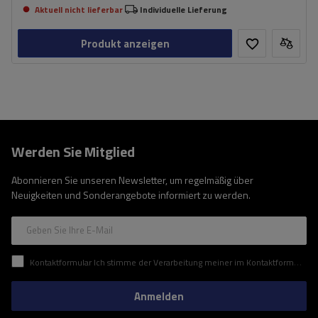
Aktuell nicht lieferbar
Individuelle Lieferung
Produkt anzeigen
Werden Sie Mitglied
Abonnieren Sie unseren Newsletter, um regelmäßig über
Neuigkeiten und Sonderangebote informiert zu werden.
Geben Sie Ihre E-Mail
Kontaktformular Ich stimme der Verarbeitung meiner im Kontaktformular enthaltenen personenbezogenen Daten gemäß der Verordnung (EU) des Europäischen Parlaments und des Rates zu.
Anmelden