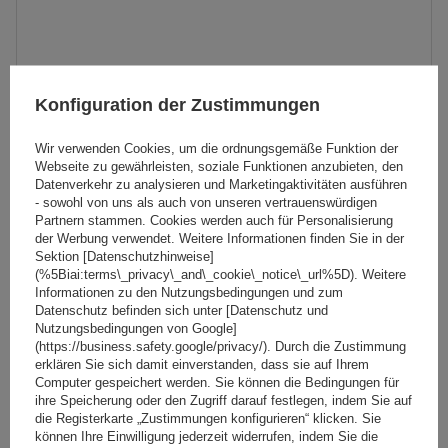
Konfiguration der Zustimmungen
Wir verwenden Cookies, um die ordnungsgemäße Funktion der
Webseite zu gewährleisten, soziale Funktionen anzubieten, den
Datenverkehr zu analysieren und Marketingaktivitäten ausführen
- sowohl von uns als auch von unseren vertrauenswürdigen
Partnern stammen. Cookies werden auch für Personalisierung
der Werbung verwendet. Weitere Informationen finden Sie in der
Sektion [Datenschutzhinweise]
(%5Biai:terms\_privacy\_and\_cookie\_notice\_url%5D). Weitere
Informationen zu den Nutzungsbedingungen und zum
Datenschutz befinden sich unter [Datenschutz und
Mont Blanc AMC 5416-A49 Aluminium-Dachgepäckträger
Nutzungsbedingungen von Google]
für integrierte Schienen
(https://business.safety.google/privacy/). Durch die Zustimmung
erklären Sie sich damit einverstanden, dass sie auf Ihrem
Computer gespeichert werden. Sie können die Bedingungen für
ihre Speicherung oder den Zugriff darauf festlegen, indem Sie auf
212,49 €
inkl. MwSt
die Registerkarte „Zustimmungen konfigurieren“ klicken. Sie
können Ihre Einwilligung jederzeit widerrufen, indem Sie die
Große Menge verfügbar
Wir versenden schon am
11. August