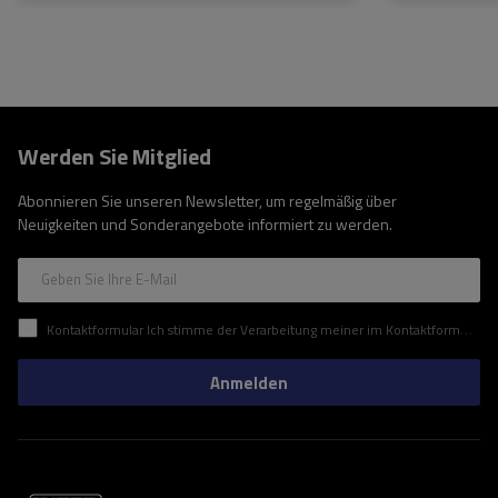
Werden Sie Mitglied
Abonnieren Sie unseren Newsletter, um regelmäßig über
Neuigkeiten und Sonderangebote informiert zu werden.
Geben Sie Ihre E-Mail
Kontaktformular Ich stimme der Verarbeitung meiner im Kontaktformular enthaltenen personenbezogenen Daten gemäß der Verordnung (EU) des Europäischen Parlaments und des Rates zu.
Anmelden