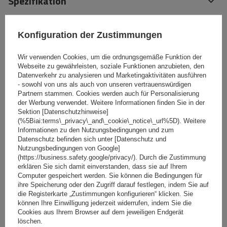
Spezifikation
Das Produkt passt zu Autos
Konfiguration der Zustimmungen
Wir verwenden Cookies, um die ordnungsgemäße Funktion der
Lieferung
Webseite zu gewährleisten, soziale Funktionen anzubieten, den
Datenverkehr zu analysieren und Marketingaktivitäten ausführen
- sowohl von uns als auch von unseren vertrauenswürdigen
Stelle eine Frage
Partnern stammen. Cookies werden auch für Personalisierung
der Werbung verwendet. Weitere Informationen finden Sie in der
Sektion [Datenschutzhinweise]
(0)
Bewertungen
(%5Biai:terms\_privacy\_and\_cookie\_notice\_url%5D). Weitere
Informationen zu den Nutzungsbedingungen und zum
Datenschutz befinden sich unter [Datenschutz und
Nutzungsbedingungen von Google]
Ihre Bewertung schreiben
(https://business.safety.google/privacy/). Durch die Zustimmung
erklären Sie sich damit einverstanden, dass sie auf Ihrem
Computer gespeichert werden. Sie können die Bedingungen für
Ihre Note:
ihre Speicherung oder den Zugriff darauf festlegen, indem Sie auf
5/5
die Registerkarte „Zustimmungen konfigurieren“ klicken. Sie
können Ihre Einwilligung jederzeit widerrufen, indem Sie die
Cookies aus Ihrem Browser auf dem jeweiligen Endgerät
löschen.