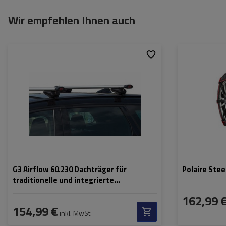
Wir empfehlen Ihnen auch
Größe des Kette
Montagemethod
Selbstspannsys
Zertifikat:
G3 Airflow 60.230 Dachträger für
Polaire Ste
traditionelle und integrierte
Aluminiumschienen
162,99 
154,99 €
inkl. MwSt