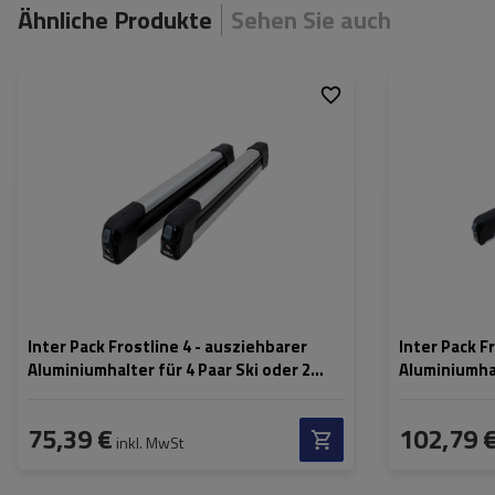
Ähnliche Produkte
Sehen Sie auch
Anzahl der klassischen
4 Paar
Anzahl der klass
Skier:
Skier:
Länge:
72 cm
Länge:
Ladefläche:
54 cm
Ladefläche:
Schließung des Skigriffs:
ja
Schließung des S
Inter Pack Frostline 4 - ausziehbarer
Inter Pack F
Aluminiumhalter für 4 Paar Ski oder 2
Aluminiumhal
Snowboards
Snowboard
75,39 €
102,79 
inkl. MwSt