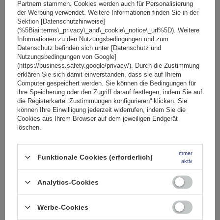
Partnern stammen. Cookies werden auch für Personalisierung
SONDERANGEBOT
der Werbung verwendet. Weitere Informationen finden Sie in der
Sektion [Datenschutzhinweise]
(%5Biai:terms\_privacy\_and\_cookie\_notice\_url%5D). Weitere
Informationen zu den Nutzungsbedingungen und zum
Datenschutz befinden sich unter [Datenschutz und
Nutzungsbedingungen von Google]
(https://business.safety.google/privacy/). Durch die Zustimmung
erklären Sie sich damit einverstanden, dass sie auf Ihrem
Computer gespeichert werden. Sie können die Bedingungen für
ihre Speicherung oder den Zugriff darauf festlegen, indem Sie auf
die Registerkarte „Zustimmungen konfigurieren“ klicken. Sie
können Ihre Einwilligung jederzeit widerrufen, indem Sie die
Cookies aus Ihrem Browser auf dem jeweiligen Endgerät
löschen.
Immer
Funktionale Cookies (erforderlich)
aktiv
Eco Alubase 120 Dachträger - universeller Aluminium-
Dachträger für offene Dachreling (schwarz)
Analytics-Cookies
Werbe-Cookies
52,40 €
inkl. MwSt