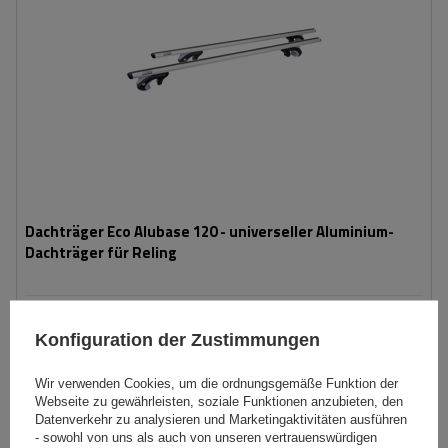
Dachträger Eco Alubase 120 - universeller Aluminium-
Dachträger für Reling
69,99 €
inkl. MwSt
Konfiguration der Zustimmungen
Große Menge verfügbar
Wir versenden schon am
11. August
Wir verwenden Cookies, um die ordnungsgemäße Funktion der
In den
Webseite zu gewährleisten, soziale Funktionen anzubieten, den
Warenkorb
Datenverkehr zu analysieren und Marketingaktivitäten ausführen
- sowohl von uns als auch von unseren vertrauenswürdigen