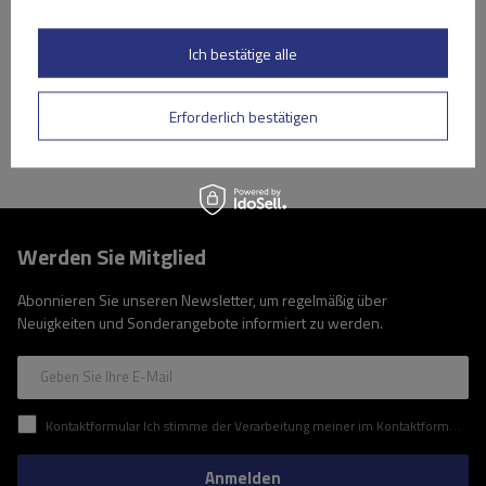
Niedrigster Preis in 30 Tagen vor Rabatt:
61,69 €
-15%
Große Menge verfügbar
Wir versenden schon am
11. August
Ich bestätige alle
In den
Warenkorb
Erforderlich bestätigen
Werden Sie Mitglied
Abonnieren Sie unseren Newsletter, um regelmäßig über
Neuigkeiten und Sonderangebote informiert zu werden.
Geben Sie Ihre E-Mail
Kontaktformular Ich stimme der Verarbeitung meiner im Kontaktformular enthaltenen personenbezogenen Daten gemäß der Verordnung (EU) des Europäischen Parlaments und des Rates zu.
Anmelden