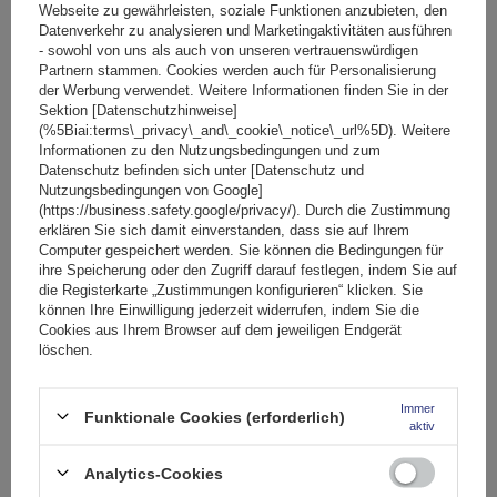
Webseite zu gewährleisten, soziale Funktionen anzubieten, den
Datenverkehr zu analysieren und Marketingaktivitäten ausführen
- sowohl von uns als auch von unseren vertrauenswürdigen
Partnern stammen. Cookies werden auch für Personalisierung
der Werbung verwendet. Weitere Informationen finden Sie in der
Sektion [Datenschutzhinweise]
(%5Biai:terms\_privacy\_and\_cookie\_notice\_url%5D). Weitere
Mont Blanc AMC 5002-A46 Aluminium-Dachgepäckträger
Informationen zu den Nutzungsbedingungen und zum
Datenschutz befinden sich unter [Datenschutz und
Nutzungsbedingungen von Google]
(https://business.safety.google/privacy/). Durch die Zustimmung
181,49 €
erklären Sie sich damit einverstanden, dass sie auf Ihrem
inkl. MwSt
Computer gespeichert werden. Sie können die Bedingungen für
Große Menge verfügbar
Wir versenden schon am
11. August
ihre Speicherung oder den Zugriff darauf festlegen, indem Sie auf
die Registerkarte „Zustimmungen konfigurieren“ klicken. Sie
In den
können Ihre Einwilligung jederzeit widerrufen, indem Sie die
Cookies aus Ihrem Browser auf dem jeweiligen Endgerät
Warenkorb
löschen.
Immer
Funktionale Cookies (erforderlich)
aktiv
Analytics-Cookies