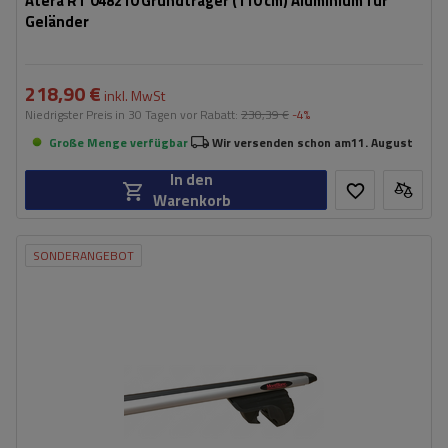
Atera RT 048210 Grundträger (110 cm) Aluminium für
Geländer
218,90 €
inkl. MwSt
Niedrigster Preis in 30 Tagen vor Rabatt:
230,39 €
-4%
Große Menge verfügbar
Wir versenden schon am
11. August
In den
Warenkorb
SONDERANGEBOT