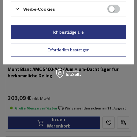
Werbe-Cookies
Ich bestätige alle
Erforderlich bestätigen
Mont Blanc AMC 5400-A43 Aluminium-Dachträger für
herkömmliche Reling
203,09 €
inkl. MwSt
Große Menge verfügbar
Wir versenden schon am
11. August
In den
Warenkorb