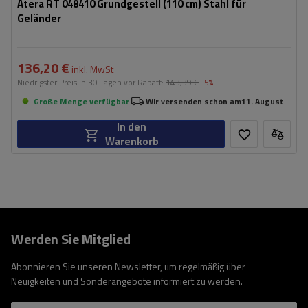
Atera RT 048410 Grundgestell (110 cm) Stahl für
Geländer
136,20 €
inkl. MwSt
Niedrigster Preis in 30 Tagen vor Rabatt:
143,39 €
-5%
Große Menge verfügbar
Wir versenden schon am
11. August
In den
Warenkorb
Werden Sie Mitglied
Abonnieren Sie unseren Newsletter, um regelmäßig über
Neuigkeiten und Sonderangebote informiert zu werden.