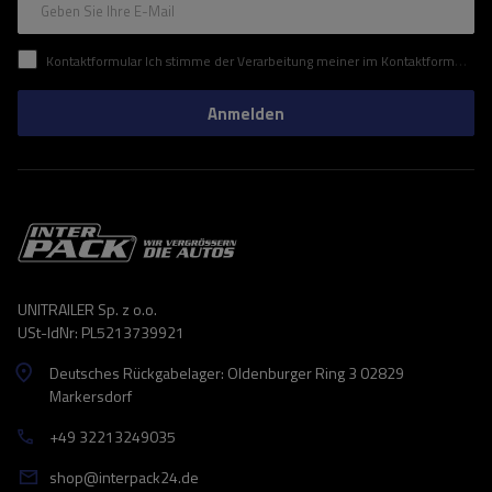
Geben Sie Ihre E-Mail
Kontaktformular Ich stimme der Verarbeitung meiner im Kontaktformular enthaltenen personenbezogenen Daten gemäß der Verordnung (EU) des Europäischen Parlaments und des Rates zu.
Anmelden
UNITRAILER Sp. z o.o.
USt-IdNr: PL5213739921
Deutsches Rückgabelager: Oldenburger Ring 3 02829
Markersdorf
+49 32213249035
shop@interpack24.de