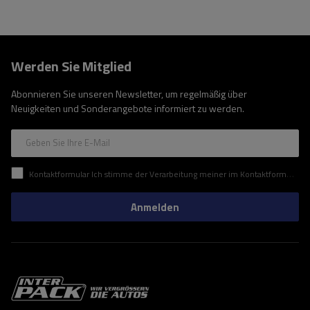
Werden Sie Mitglied
Abonnieren Sie unseren Newsletter, um regelmäßig über
Neuigkeiten und Sonderangebote informiert zu werden.
Geben Sie Ihre E-Mail
Kontaktformular Ich stimme der Verarbeitung meiner im Kontaktformular enthaltenen personenbezogenen Daten gemäß der Verordnung (EU) des Europäischen Parlaments und des Rates zu.
Anmelden