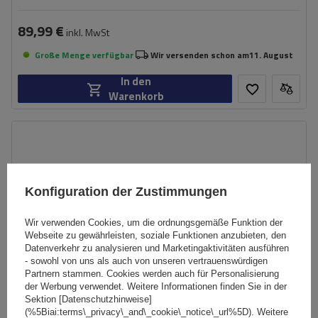
89,99 €
inkl. MwSt
Große Menge verfügbar
Wir versenden schon am
11. August
In den
Warenkorb
Konfiguration der Zustimmungen
Wir verwenden Cookies, um die ordnungsgemäße Funktion der
Webseite zu gewährleisten, soziale Funktionen anzubieten, den
Datenverkehr zu analysieren und Marketingaktivitäten ausführen
- sowohl von uns als auch von unseren vertrauenswürdigen
Partnern stammen. Cookies werden auch für Personalisierung
der Werbung verwendet. Weitere Informationen finden Sie in der
Sektion [Datenschutzhinweise]
(%5Biai:terms\_privacy\_and\_cookie\_notice\_url%5D). Weitere