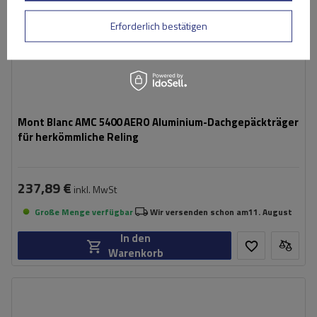
Erforderlich bestätigen
Mont Blanc AMC 5400 AERO Aluminium-Dachgepäckträger
für herkömmliche Reling
237,89 €
inkl. MwSt
Große Menge verfügbar
Wir versenden schon am
11. August
In den
Warenkorb