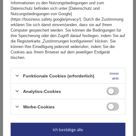
Informationen zu den Nutzungsbedingungen und zum
Datenschutz befinden sich unter [Datenschutz und
Nutzungsbedingungen von Google]
G3 Airflow 60.210 Dachträger für traditionelle und
(https://business.safety.google/privacy/). Durch die Zustimmung
integrierte Aluminiumschienen
erklären Sie sich damit einverstanden, dass sie auf Ihrem
Computer gespeichert werden. Sie können die Bedingungen für
ihre Speicherung oder den Zugriff darauf festlegen, indem Sie auf
die Registerkarte „Zustimmungen konfigurieren“ klicken. Sie
149,99 €
können Ihre Einwilligung jederzeit widerrufen, indem Sie die
inkl. MwSt
Cookies aus Ihrem Browser auf dem jeweiligen Endgerät
Große Menge verfügbar
Wir versenden schon am
11. August
löschen.
In den
Warenkorb
Immer
Funktionale Cookies (erforderlich)
aktiv
Analytics-Cookies
Werbe-Cookies
Ich bestätige alle