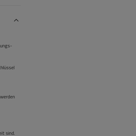
tungs-
chlüssel
t werden
t sind.