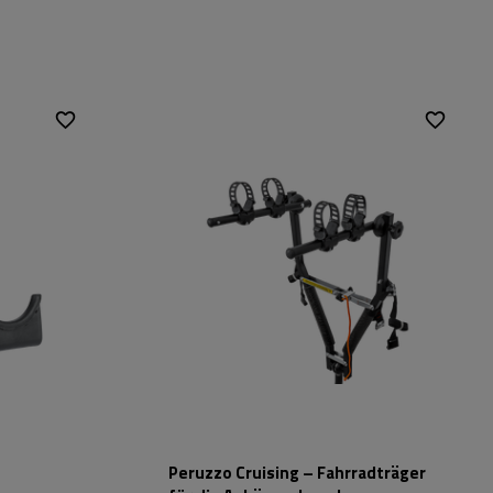
Fassungsvermögen:
2
Fahrräder:
Maximales
15 kg
Fahrradgewicht:
Nutzlast der
30 kg
Haltebügel:
Möglichkeit zum
nein
Neigen mit montierten
Fahrrädern:
Peruzzo Cruising – Fahrradträger