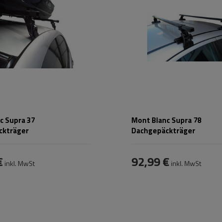
c Supra 37
Mont Blanc Supra 78
ckträger
Dachgepäckträger
€
92,99 €
inkl. MwSt
inkl. MwSt