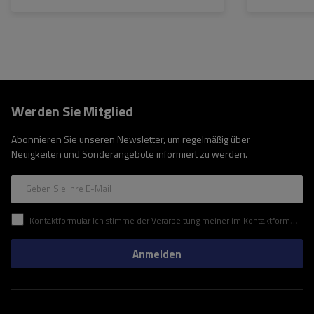
Werden Sie Mitglied
Abonnieren Sie unseren Newsletter, um regelmäßig über
Neuigkeiten und Sonderangebote informiert zu werden.
Geben Sie Ihre E-Mail
Kontaktformular Ich stimme der Verarbeitung meiner im Kontaktformular enthaltenen personenbezogenen Daten gemäß der Verordnung (EU) des Europäischen Parlaments und des Rates zu.
Anmelden