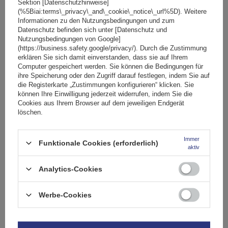
Sektion [Datenschutzhinweise]
(%5Biai:terms\_privacy\_and\_cookie\_notice\_url%5D). Weitere
Das Produkt passt zu Autos
Informationen zu den Nutzungsbedingungen und zum
Datenschutz befinden sich unter [Datenschutz und
Nutzungsbedingungen von Google]
Lieferung
(https://business.safety.google/privacy/). Durch die Zustimmung
erklären Sie sich damit einverstanden, dass sie auf Ihrem
Computer gespeichert werden. Sie können die Bedingungen für
ihre Speicherung oder den Zugriff darauf festlegen, indem Sie auf
Stelle eine Frage
die Registerkarte „Zustimmungen konfigurieren“ klicken. Sie
können Ihre Einwilligung jederzeit widerrufen, indem Sie die
Cookies aus Ihrem Browser auf dem jeweiligen Endgerät
(0)
Bewertungen
löschen.
Immer
Funktionale Cookies (erforderlich)
Ihre Bewertung schreiben
aktiv
Analytics-Cookies
Ihre Note:
5/5
Werbe-Cookies
Inhalt Ihrer Bewertung