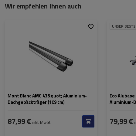
Wir empfehlen Ihnen auch
UNSER BESTS
Mont Blanc AMC 43&quot; Aluminium-
Eco Alubase 
Dachgepäckträger (109 cm)
Aluminium-D
Schlössern
87,99 €
79,99 €
inkl. MwSt
i