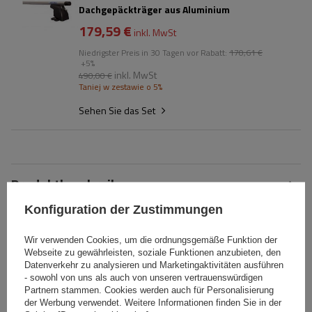
Dachgepäckträger aus Aluminium
179,59 €
inkl. MwSt
Niedrigster Preis in 30 Tagen vor Rabatt:
170,61 €
+5%
inkl. MwSt
490,00 €
Taniej w zestawie o 5%
Sehen Sie das Set
Produktbeschreibung
Konfiguration der Zustimmungen
Füße für den Dachträger der Mont Blanc AMC-Serie. Die Füße
sind nur mit Mont Blanc AMC-Stangen (Aluminium oder Stahl)
Wir verwenden Cookies, um die ordnungsgemäße Funktion der
Webseite zu gewährleisten, soziale Funktionen anzubieten, den
kompatibel.
Datenverkehr zu analysieren und Marketingaktivitäten ausführen
- sowohl von uns als auch von unseren vertrauenswürdigen
Partnern stammen. Cookies werden auch für Personalisierung
Spezifikation
der Werbung verwendet. Weitere Informationen finden Sie in der