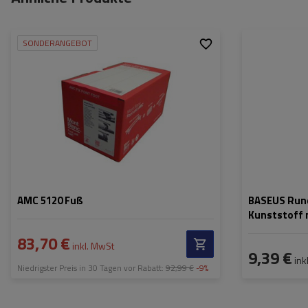
SONDERANGEBOT
AMC 5120 Fuß
BASEUS Rund
Kunststoff 
Anschluss (
83,70 €
inkl. MwSt
9,39 €
ink
Niedrigster Preis in 30 Tagen vor Rabatt:
92,99 €
-9%