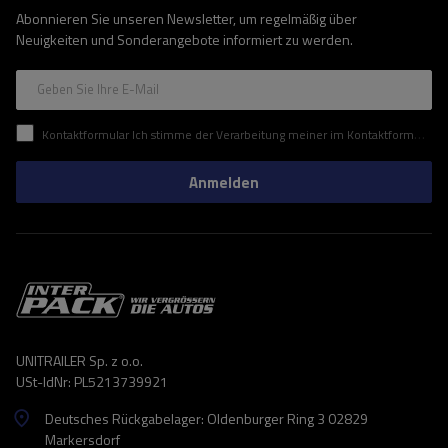
Abonnieren Sie unseren Newsletter, um regelmäßig über
Neuigkeiten und Sonderangebote informiert zu werden.
Geben Sie Ihre E-Mail
Kontaktformular Ich stimme der Verarbeitung meiner im Kontaktformular enthaltenen personenbezogenen Daten gemäß der Verordnung (EU) des Europäischen Parlaments und des Rates zu.
Anmelden
UNITRAILER Sp. z o.o.
USt-IdNr: PL5213739921
Deutsches Rückgabelager: Oldenburger Ring 3 02829
Markersdorf