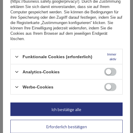
(https://business.safety.google/privacy/). Durch die Zustimmung
Stelle eine Frage
erklären Sie sich damit einverstanden, dass sie auf Ihrem
Computer gespeichert werden. Sie können die Bedingungen für
ihre Speicherung oder den Zugriff darauf festlegen, indem Sie auf
(0)
Bewertungen
die Registerkarte „Zustimmungen konfigurieren“ klicken. Sie
können Ihre Einwilligung jederzeit widerrufen, indem Sie die
Cookies aus Ihrem Browser auf dem jeweiligen Endgerät
löschen.
Ihre Bewertung schreiben
Immer
Ihre Note:
Funktionale Cookies (erforderlich)
aktiv
5/5
Analytics-Cookies
Inhalt Ihrer Bewertung
Werbe-Cookies
Ich bestätige alle
Ihr Produktfoto hinzufügen:
Erforderlich bestätigen