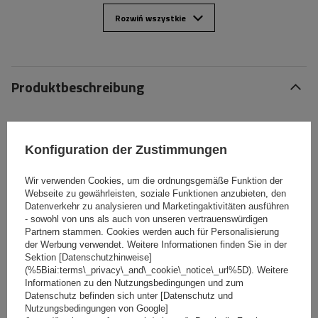
Rozwiń wszystkie
Produktbeschreibung
Füße für den Dachträger der Mont Blanc AMC-Serie. Die Füße
sind nur mit Mont Blanc AMC-Stangen (Aluminium oder Stahl)
Konfiguration der Zustimmungen
kompatibel.
Wir verwenden Cookies, um die ordnungsgemäße Funktion der
Webseite zu gewährleisten, soziale Funktionen anzubieten, den
Spezifikation
Datenverkehr zu analysieren und Marketingaktivitäten ausführen
- sowohl von uns als auch von unseren vertrauenswürdigen
Partnern stammen. Cookies werden auch für Personalisierung
Das Produkt passt zu Autos
der Werbung verwendet. Weitere Informationen finden Sie in der
Sektion [Datenschutzhinweise]
(%5Biai:terms\_privacy\_and\_cookie\_notice\_url%5D). Weitere
Lieferung
Informationen zu den Nutzungsbedingungen und zum
Datenschutz befinden sich unter [Datenschutz und
Nutzungsbedingungen von Google]