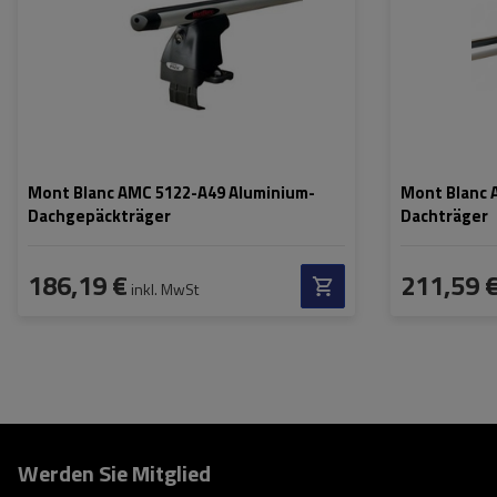
Mont Blanc AMC 5122-A49 Aluminium-
Mont Blanc 
Dachgepäckträger
Dachträger
186,19 €
211,59 
inkl. MwSt
Werden Sie Mitglied