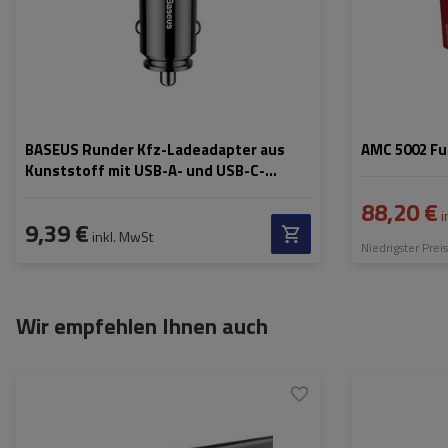
BASEUS Runder Kfz-Ladeadapter aus
AMC 5002 Fu
Kunststoff mit USB-A- und USB-C-
Anschluss (30 W)
88,20 €
i
9,39 €
inkl. MwSt
Niedrigster Prei
Wir empfehlen Ihnen auch