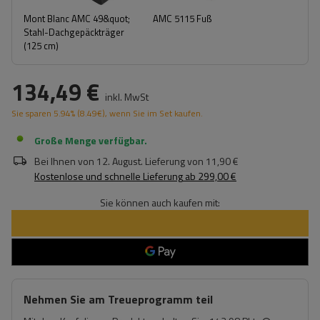
Mont Blanc AMC 49&quot;
AMC 5115 Fuß
Stahl-Dachgepäckträger
(125 cm)
134,49 €
inkl. MwSt
Sie sparen
5.94%
(
8.49
€
), wenn Sie im Set kaufen.
Große Menge verfügbar
Bei Ihnen von
12. August
. Lieferung von
11,90 €
Kostenlose und schnelle Lieferung
ab
299,00 €
Sie können auch kaufen mit:
Nehmen Sie am Treueprogramm teil