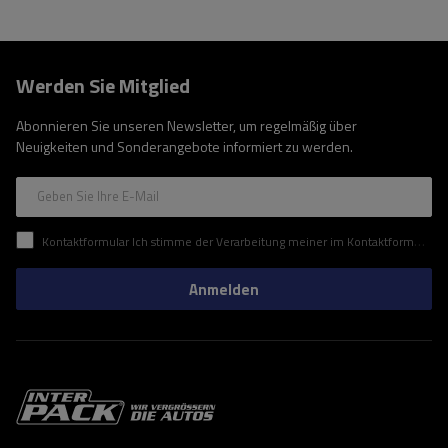
Werden Sie Mitglied
Abonnieren Sie unseren Newsletter, um regelmäßig über
Neuigkeiten und Sonderangebote informiert zu werden.
Geben Sie Ihre E-Mail
Kontaktformular Ich stimme der Verarbeitung meiner im Kontaktformular enthaltenen personenbezogenen Daten gemäß der Verordnung (EU) des Europäischen Parlaments und des Rates zu.
Anmelden