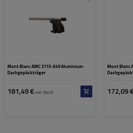
Mont Blanc AMC 5115-A49 Aluminium-
Mont Blanc 
Dachgepäckträger
Dachgepäck
181,49 €
172,09 
inkl. MwSt