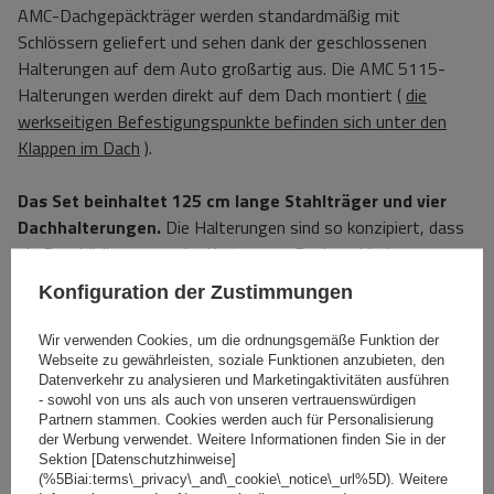
AMC-Dachgepäckträger werden standardmäßig mit
Schlössern geliefert und sehen dank der geschlossenen
Halterungen auf dem Auto großartig aus. Die AMC 5115-
Halterungen werden direkt auf dem Dach montiert (
die
werkseitigen Befestigungspunkte befinden sich unter den
Klappen im Dach
).
Das Set beinhaltet 125 cm lange Stahlträger und vier
Dachhalterungen.
Die Halterungen sind so konzipiert, dass
sie Beschädigungen oder Kratzer am Dach verhindern.
Konfiguration der Zustimmungen
Unten im Bereich „Downloads“ finden Sie die
Montageanleitung.
Wir verwenden Cookies, um die ordnungsgemäße Funktion der
Webseite zu gewährleisten, soziale Funktionen anzubieten, den
Datenverkehr zu analysieren und Marketingaktivitäten ausführen
Spezifikation
- sowohl von uns als auch von unseren vertrauenswürdigen
Partnern stammen. Cookies werden auch für Personalisierung
der Werbung verwendet. Weitere Informationen finden Sie in der
Das Produkt passt zu Autos
Sektion [Datenschutzhinweise]
(%5Biai:terms\_privacy\_and\_cookie\_notice\_url%5D). Weitere