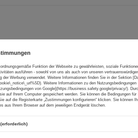
ustimmungen
Ihre Note:
ordnungsgemäße Funktion der Webseite zu gewährleisten, soziale Funktione
5/5
tivitäten ausführen - sowohl von uns als auch von unseren vertrauenswürdig
g der Werbung verwendet. Weitere Informationen finden Sie in der Sektion [
cookie\_notice\_url%5D). Weitere Informationen zu den Nutzungsbedingungen
tzungsbedingungen von Google](https://business.safety.google/privacy/). Dur
 sie auf Ihrem Computer gespeichert werden. Sie können die Bedingungen für 
Sie auf die Registerkarte „Zustimmungen konfigurieren“ klicken. Sie können Ihr
ies aus Ihrem Browser auf dem jeweiligen Endgerät löschen.
(erforderlich)