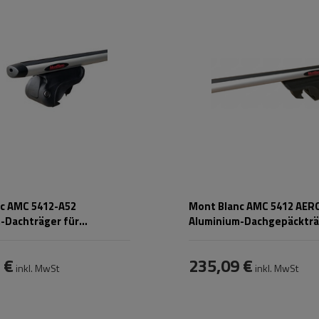
c AMC 5412-A52
Mont Blanc AMC 5412 AER
-Dachträger für
Aluminium-Dachgepäckträ
te Schienen
integrierten Schienen
 €
235,09 €
inkl. MwSt
inkl. MwSt