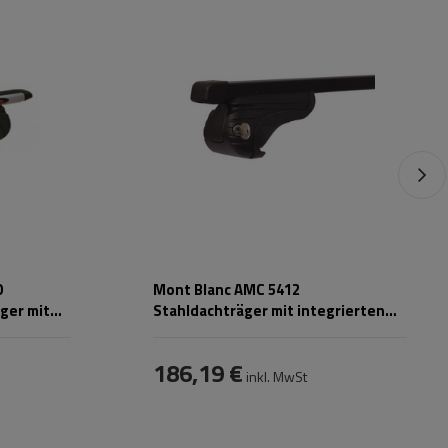
O
Mont Blanc AMC 5412
ger mit
Stahldachträger mit integrierten
Schienen
186,19 €
inkl. MwSt