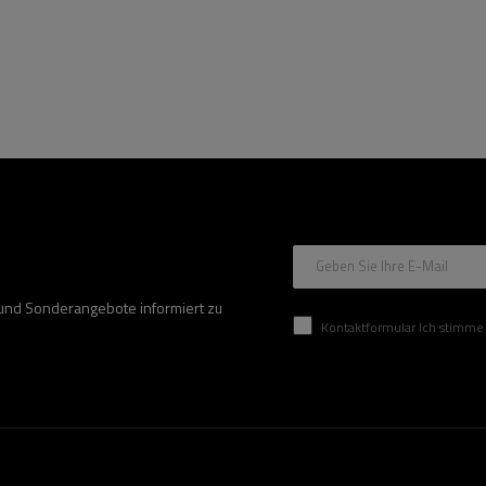
Geben Sie Ihre E-Mail
 und Sonderangebote informiert zu
Kontaktformular Ich stimme der Verarbeitung mei