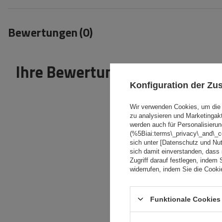
Bewertungen
(0)
Ihre Bewertung schreiben
Konfiguration der Z
Wir verwenden Cookies, um die 
zu analysieren und Marketingak
werden auch für Personalisierun
(%5Biai:terms\_privacy\_and\_
sich unter [Datenschutz und Nu
Inhalt Ihrer Bewertung
sich damit einverstanden, dass
Zugriff darauf festlegen, indem 
widerrufen, indem Sie die Cook
Funktionale Cookies 
Ihr Produktfoto
hinzufügen: