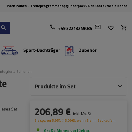
Pack Points - Treueprogramm
shop@interpack24.de
Kontakt
Mein Konto
+49 32213249035
Sport-Dachträger
Zubehör
ntegrierte Schienen
te
Produkte im Set
206,89 €
Dieses Set
inkl. MwSt
Sie sparen
5.95%
(
13.09
€
), wenn Sie im Set kaufen.
Große Menge verfügbar