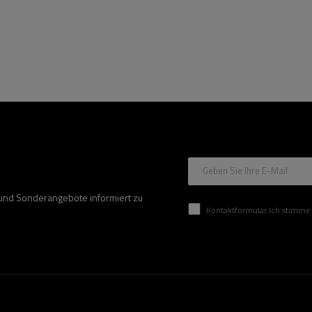
Geben Sie Ihre E-Mail
 und Sonderangebote informiert zu
Kontaktformular Ich stimme der Verarbeitung mei