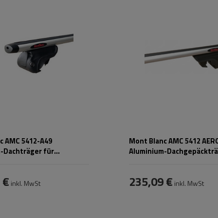
c AMC 5412-A49
Mont Blanc AMC 5412 AER
-Dachträger für
Aluminium-Dachgepäckträ
te Schienen
integrierten Schienen
 €
235,09 €
inkl. MwSt
inkl. MwSt