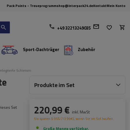
Pack Points - Treueprogramm
shop@interpack24.de
Kontakt
Mein Konto
+49 32213249035
Sport-Dachträger
Zubehör
ntegrierte Schienen
te
Produkte im Set
220,99 €
Dieses Set
inkl. MwSt
Sie sparen
5.95%
(
13.99
€
), wenn Sie im Set kaufen.
Große Menge verfügbar