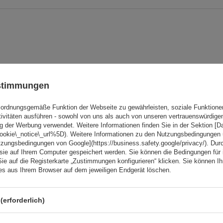
ustimmungen
Ihre Note:
ordnungsgemäße Funktion der Webseite zu gewährleisten, soziale Funktione
5/5
tivitäten ausführen - sowohl von uns als auch von unseren vertrauenswürdig
g der Werbung verwendet. Weitere Informationen finden Sie in der Sektion [
cookie\_notice\_url%5D). Weitere Informationen zu den Nutzungsbedingungen
tzungsbedingungen von Google](https://business.safety.google/privacy/). Dur
 sie auf Ihrem Computer gespeichert werden. Sie können die Bedingungen für 
Sie auf die Registerkarte „Zustimmungen konfigurieren“ klicken. Sie können Ihr
ies aus Ihrem Browser auf dem jeweiligen Endgerät löschen.
(erforderlich)