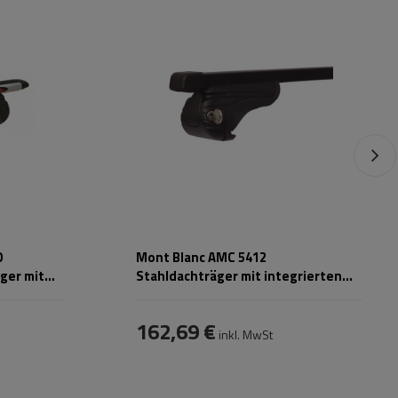
O
Mont Blanc AMC 5412
ger mit
Stahldachträger mit integrierten
Schienen
162,69 €
inkl. MwSt