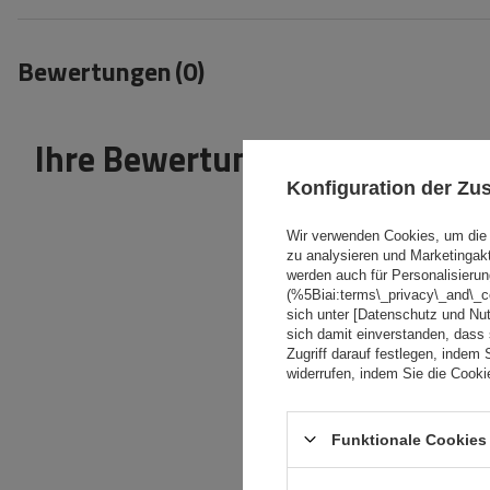
Bewertungen
(0)
Ihre Bewertung schreiben
Konfiguration der Z
Wir verwenden Cookies, um die 
zu analysieren und Marketingak
werden auch für Personalisierun
(%5Biai:terms\_privacy\_and\_
sich unter [Datenschutz und Nu
Inhalt Ihrer Bewertung
sich damit einverstanden, dass
Zugriff darauf festlegen, indem 
widerrufen, indem Sie die Cook
Funktionale Cookies 
Ihr Produktfoto
hinzufügen: