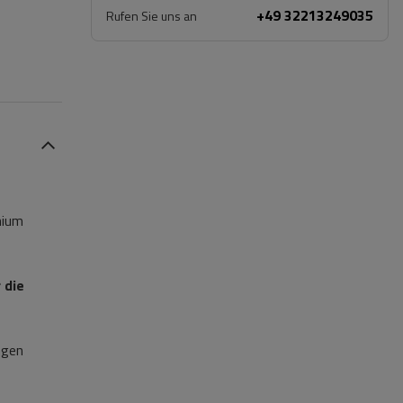
+49 32213249035
Rufen Sie uns an
nium
 die
ngen