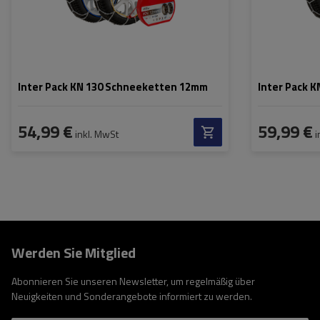
Inter Pack KN 130 Schneeketten 12mm
Inter Pack 
54,99 €
59,99 €
inkl. MwSt
i
Werden Sie Mitglied
Abonnieren Sie unseren Newsletter, um regelmäßig über
Neuigkeiten und Sonderangebote informiert zu werden.