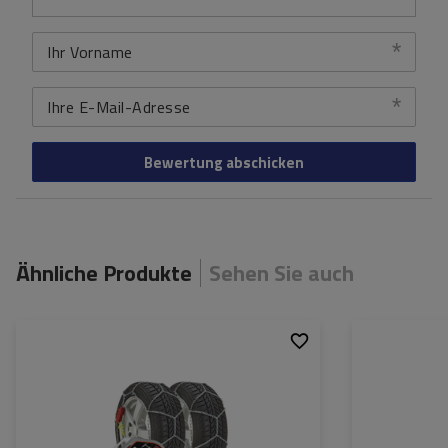
Ihr Vorname
Ihre E-Mail-Adresse
Bewertung abschicken
Ähnliche Produkte
Sehen Sie auch
Größe des Kettenglieds:
9 mm
Größe des Kette
Montagemethode:
ohne Auffahren
Montagemethod
Selbstspannsystem:
ja
Selbstspannsys
Zertifikat:
ÖNORM V5117
,
TÜV/GS
Zertifikat: