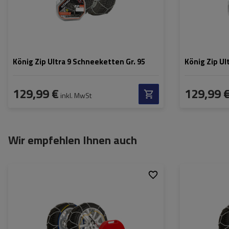
König Zip Ultra 9 Schneeketten Gr. 95
König Zip Ul
129,99 €
129,99 
inkl. MwSt
Wir empfehlen Ihnen auch
Größe des Kettenglieds:
12 mm
Größe des Kette
Montagemethode:
ohne Auffahren
Montagemethod
Selbstspannsystem:
nein
Selbstspannsys
Zertifikat:
ÖNORM V5117
,
TÜV/GS
Zertifikat: