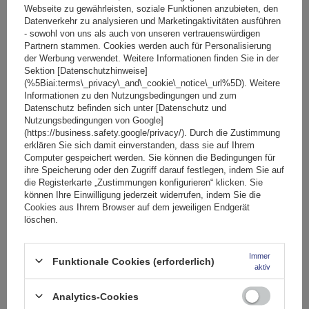
einfachen Transport ermöglicht. Das Set enthält ein Paar
Webseite zu gewährleisten, soziale Funktionen anzubieten, den
Datenverkehr zu analysieren und Marketingaktivitäten ausführen
Ketten, Ersatzteile, Schutzhandschuhe und eine
- sowohl von uns als auch von unseren vertrauenswürdigen
Montageanleitung in polnischer Sprache.
Partnern stammen. Cookies werden auch für Personalisierung
der Werbung verwendet. Weitere Informationen finden Sie in der
Das Produkt ist
mit vielen gängigen Radgrößen
Sektion [Datenschutzhinweise]
kompatibel
und stellt somit
eine universelle Lösung
für
(%5Biai:terms\_privacy\_and\_cookie\_notice\_url%5D). Weitere
Informationen zu den Nutzungsbedingungen und zum
Fahrer verschiedener Automarken dar. Prüfen Sie jedoch
vor
Datenschutz befinden sich unter [Datenschutz und
dem Kauf
in den Fahrzeugpapieren, ob der Hersteller die
Nutzungsbedingungen von Google]
Montage von 9-mm-Ketten zulässt.
(https://business.safety.google/privacy/). Durch die Zustimmung
erklären Sie sich damit einverstanden, dass sie auf Ihrem
Computer gespeichert werden. Sie können die Bedingungen für
ihre Speicherung oder den Zugriff darauf festlegen, indem Sie auf
Spezifikation
die Registerkarte „Zustimmungen konfigurieren“ klicken. Sie
können Ihre Einwilligung jederzeit widerrufen, indem Sie die
Cookies aus Ihrem Browser auf dem jeweiligen Endgerät
Das Produkt passt zu Autos
löschen.
Lieferung
Immer
Funktionale Cookies (erforderlich)
aktiv
Stelle eine Frage
Analytics-Cookies