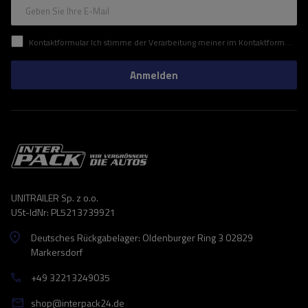
Geben Sie Ihre E-Mail
Kontaktformular Ich stimme der Verarbeitung meiner im Kontaktformular enthaltenen personenbezogenen Daten gemäß der Verordnung (EU) des Europäischen Parlaments und des Rates zu.
Anmelden
UNITRAILER Sp. z o.o.
USt-IdNr: PL5213739921
Deutsches Rückgabelager: Oldenburger Ring 3 02829
Markersdorf
+49 32213249035
shop@interpack24.de