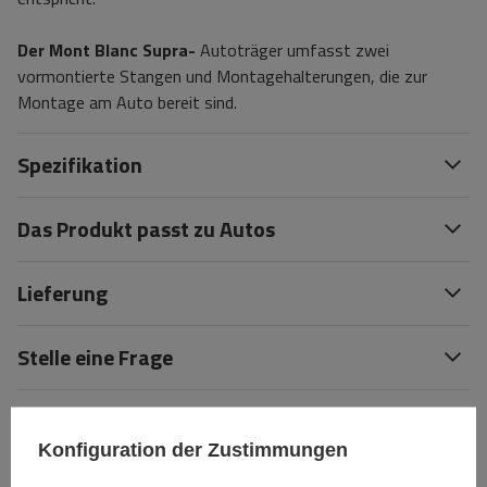
Der Mont Blanc Supra-
Autoträger umfasst zwei
vormontierte Stangen und Montagehalterungen, die zur
Montage am Auto bereit sind.
Spezifikation
Das Produkt passt zu Autos
Lieferung
Stelle eine Frage
(0)
Bewertungen
Konfiguration der Zustimmungen