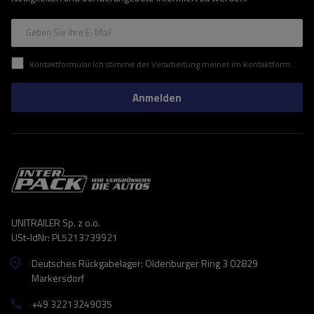
Geben Sie Ihre E-Mail
Kontaktformular Ich stimme der Verarbeitung meiner im Kontaktformular enthaltenen personenbezogenen Daten gemäß der Verordnung (EU) des Europäischen Parlaments und des Rates zu.
Anmelden
UNITRAILER Sp. z o.o.
USt-IdNr: PL5213739921
Deutsches Rückgabelager: Oldenburger Ring 3 02829
Markersdorf
+49 32213249035