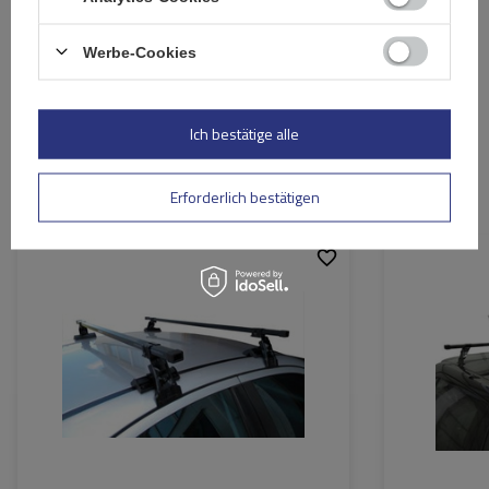
Ihre E-Mail-Adresse
Werbe-Cookies
Bewertung abschicken
Ich bestätige alle
Ähnliche Produkte
Erforderlich bestätigen