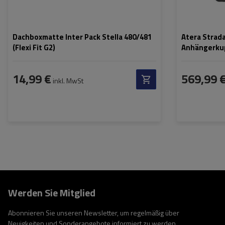
Fahrrädern:
Dachboxmatte Inter Pack Stella 480/481
Atera Strada
(Flexi Fit G2)
Anhängerkup
Fahrräder (
14,99 €
569,99 
inkl. MwSt
Werden Sie Mitglied
Abonnieren Sie unseren Newsletter, um regelmäßig über
Neuigkeiten und Sonderangebote informiert zu werden.