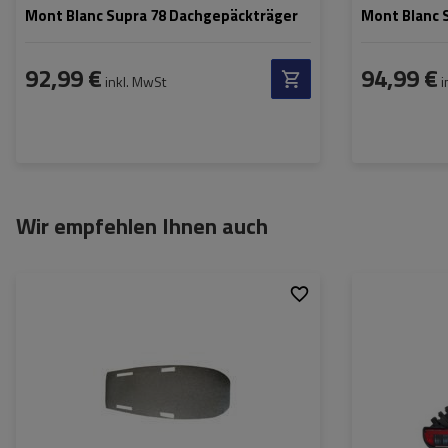
Mont Blanc Supra 78 Dachgepäckträger
Mont Blanc 
92,99 €
94,99 €
inkl. MwSt
i
Wir empfehlen Ihnen auch
Fassungsvermög
Fahrräder:
Maximales
Fahrradgewicht:
Zuladung des
Fahrradträgers:
Max. Radabstand
Abstand zwisch