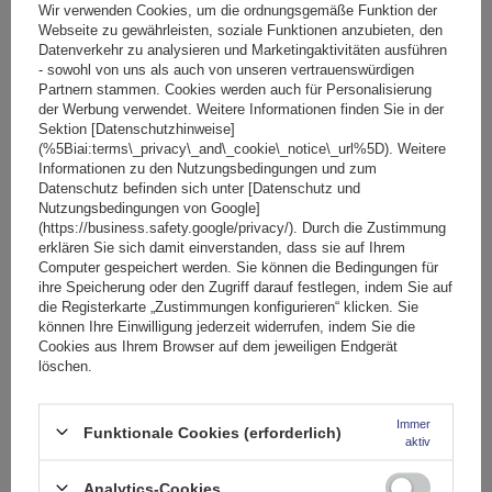
Ihre Bewertung schreiben
Wir verwenden Cookies, um die ordnungsgemäße Funktion der
Webseite zu gewährleisten, soziale Funktionen anzubieten, den
Datenverkehr zu analysieren und Marketingaktivitäten ausführen
Ihre Note:
- sowohl von uns als auch von unseren vertrauenswürdigen
5/5
Partnern stammen. Cookies werden auch für Personalisierung
der Werbung verwendet. Weitere Informationen finden Sie in der
Sektion [Datenschutzhinweise]
(%5Biai:terms\_privacy\_and\_cookie\_notice\_url%5D). Weitere
Informationen zu den Nutzungsbedingungen und zum
Inhalt Ihrer Bewertung
Datenschutz befinden sich unter [Datenschutz und
Nutzungsbedingungen von Google]
(https://business.safety.google/privacy/). Durch die Zustimmung
erklären Sie sich damit einverstanden, dass sie auf Ihrem
Computer gespeichert werden. Sie können die Bedingungen für
ihre Speicherung oder den Zugriff darauf festlegen, indem Sie auf
die Registerkarte „Zustimmungen konfigurieren“ klicken. Sie
Ihr Produktfoto hinzufügen:
können Ihre Einwilligung jederzeit widerrufen, indem Sie die
Cookies aus Ihrem Browser auf dem jeweiligen Endgerät
löschen.
Immer
Ihr Vorname
Funktionale Cookies (erforderlich)
aktiv
Analytics-Cookies